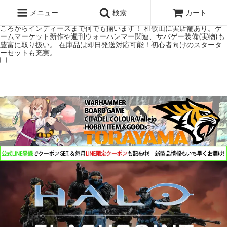
ウォーハンマー(40k/AoS)、ボードゲーム、シタデルカラーの正規プレ
ミアムショップTORAYAMA。通販・オンラインショップです！ ウォー
メニュー
検索
カート
ハンマーとボードゲームのことなら当店へ！ボードゲームもメジャーど
ころからインディーズまで何でも揃います！ 和歌山に実店舗あり。ゲ
ームマーケット新作や週刊ウォーハンマー関連、サバゲー装備(実物)も
豊富に取り扱い。 在庫品は即日発送対応可能！初心者向けのスタータ
ーセットも充実。