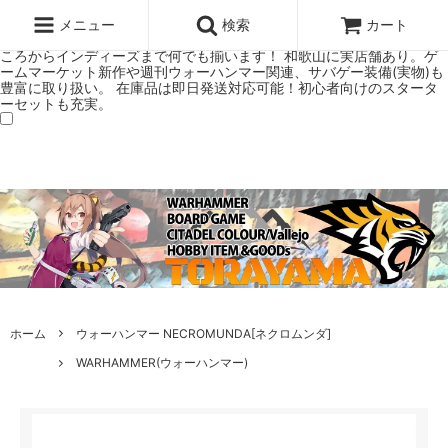
ウォーハンマー(40k/AoS)、ボードゲーム、シタデルカラーの正規プレ
ミアムショップTORAYAMA。通販・オンラインショップです！ ウォー
メニュー
検索
カート
ハンマーとボードゲームのことなら当店へ！ボードゲームもメジャーど
ころからインディーズまで何でも揃います！ 和歌山に実店舗あり。ゲ
ームマーケット新作や週刊ウォーハンマー関連、サバゲー装備(実物)も
豊富に取り扱い。 在庫品は即日発送対応可能！初心者向けのスタータ
ーセットも充実。
ホーム
ウォーハンマー NECROMUNDA[ネクロムンダ]
WARHAMMER(ウォーハンマー)