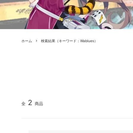
ボードゲーム
ゲームマ
エアソフトガン本体各種
escape
ボードゲーム・ホビー関係書籍
ガンプ
メッセージパッチ
RED W
ZOIDS(ゾイド)
バトルテッ
ホーム
検索結果（キーワード：Wablues）
ミリタリーナレッジレポーツ
PC壊
ROBOT魂
DX超合
Halo: Flashpoint
Assass
ねんどろいど
トレー
フィギュア
雑貨・
レゴ(LEGO)
限定品
カスタムパーツ
光学機
2
全
商品
レーション・災害備蓄用品
エアガ
フィールドチケット