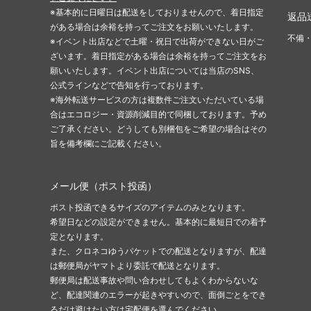
※基本的に日曜日は配送をしておりませんので、着日指定
返品
がある場合は余裕を持ってご注文をお願いいたします。
不備
※イベント出店などで土曜・祝日で出荷ができない日がご
ざいます。着日指定がある場合は余裕を持ってご注文をお
願いいたします。イベント出店については当店のSNS、
公式ラインなどで告知を行っております。
※海外転送サービスの方は複数件ご注文いただいている場
合はエコロジー・資源削減目的で同梱しております。予め
ご了承ください。どうしても別梱包をご希望の場合はその
旨を備考欄にご記載ください。
メール便（ポスト投函）
ポスト投函できるサイズのアイテムのみとなります。
希望日などの設定ができません。基本的に最短日での着予
定となります。
また、クロネコゆうパケットでの配送となりますが、配達
は郵便局がヤマトより委託で配送となります。
郵便局は配送事故や問い合わせしてもよくわからないな
ど、配達関連のエラーが起きやすいので、面倒ごとをでき
るだけ避けたい方は宅配便を選んでください。