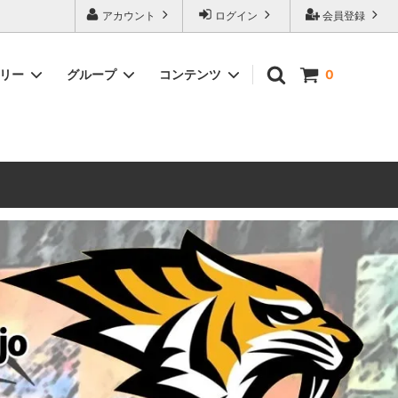
ォーハンマーとボードゲームのことなら当店へ！ボードゲームもメジャーど
アカウント
ログイン
会員登録
豊富に取り扱い。 在庫品は即日発送対応可能！初心者向けのスターター
ゴリー
グループ
コンテンツ
0
ウォーハンマー キルチーム
新製品予約
メール不着トラブルについて
 レギオ
ルマゲドン
ウォーハンマーエイジオブシグマー
ウォーハンマー ルールブック
ウォーハンマー40000ゲーム大会
geddon]
(AoS)
2025
ルド
6 in
ウォーハンマー ブラッドボウル[Blood
Bowl]
テレイン（ウォーハンマー情景モデル）
ンドアイ
WARHAMME BLACK LIBRARY(ウォー
40000で使えるヘレシーユニット
ハンマーブラックライブラリー)
English
Two Thin Coats
ース
シタデルカラーセット販売
コア]
ボードゲーム予約受付中
ボードゲームグッツ(コンバットゲー