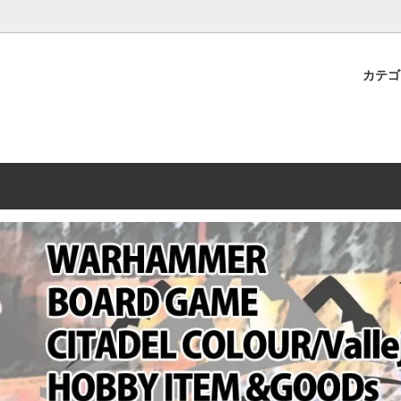
プレミアムショップTORAYAMA。通販・オンラインショップです！ ウ
ームマーケット新作や週刊ウォーハンマー関連、サバゲー装備(実物)も
カテ
lashpoint
替えセール!
売・卸販売について
ウォーハンマー 40000
LINE登録者限定セール
営業日・営業時間について
ンマー ホルスヘレシー[The
AMMER(ウォーハンマー)
フトガンの修理、カスタムについ
ウォーハンマー ホルスヘレシー
ウォーハンマー40,000：ア
トラパレ2023SUMMER
Heresy]
ンズ・インペリアリス
[Warhammer 40,000: Arma
11版
ハンマー ウォークライ
ット刊行 週刊ウォーハンマー
ウォーハンマー オールドワー
ウォーハンマー40000 大会 202
オンライン限定品
ットパトロールの発売日リストと
ウォーハンマーワールド製品
WAKAYAMA
ォーハンマーの発送について
ンマー ミドルアース(Middle-
ォース(40K/AOS)
シタデルカラー・シタデルブラ
勢力ダイス
テム
ンマー40000 各勢力
デスウォッチ
ォーハンマー
vallejo(ファレホ)
レイン
ミニチュア輸送用プロテクトケ
ARMORED CORE[アーマード
ゲーム・カードゲーム
カードスリーブ