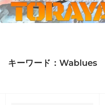
ーケット2024秋
ゲームマーケット2025秋
 from tarkov[タルコフ]
スイス迷彩 TAZ90
ラ
プラモデル
IN
グローブ特集
ク[BattleTech]
ホビー用塗料・ツール
れたのでお金が必要セール!
ファレホ トゥルーメタリック
金
GUNDAM UNIVERSE
ins Creed: Animus
ディングカード(トレカ)
キャラクターアイテム(食玩類)
キャラクター雑貨
ベイブレード
キーワード：Wablues
エアソフトガン
器・関連パーツ
各種マガジン
ン関連工具・メンテナンス用品
ミリタリー書籍・雑誌