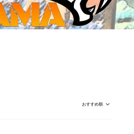
ジ・ダイストレイ・GWS以外のダイス
CMON JAPAN
など)
世界の童話シリーズ
JOYTOY(ジョイトイ)
SFA製高性能Lipoバッテリー
モンスターハンター
メタル
ミニチュア用ベース
超合金魂
ぬいぐるみ
シルバニアファミリー
装備品
バッテリー
その他アイテム・ワッペン類