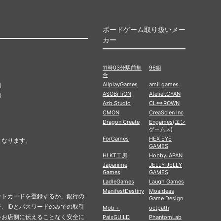
ボードゲーム取り扱いメー
カー
11時03分駅前集
96組
合
）
AllplayGames
amii games.
ASOBiTiON
Atelier.CYAN
）
Azb.Studio
CL⇔ROWN
CMON
CreaScien Inc
Dragon Create
Engames(エン
ゲームス)
ForGames
HEX EYE
となります。
GAMES
HLKT工房
HobbyJAPAN
Japanime
JELLY JELLY
Games
GAMES
LadleGames
Laugh Games
ManifestDestiny
Moaideas
ットカードを登録するか、銀行の
Game Design
、IDとパスワードのみでの取引
Mob＋
octpath
をお店側に伝えることなく安全に
PaixGUILD
PhantomLab