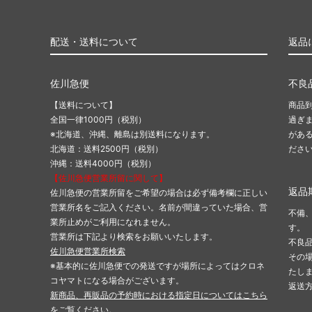
配送・送料について
返品
佐川急便
不良
【送料について】
商品
全国一律1000円（税別）
過ぎ
※北海道、沖縄、離島は別送料になります。
があ
北海道：送料2500円（税別）
ださ
沖縄：送料4000円（税別）
【佐川急便営業所留に関して】
返品
佐川急便の営業所留をご希望の場合は必ず備考欄に正しい
営業所名をご記入ください。名前が間違っていた場合、営
不備
業所止めがご利用になれません。
す。
営業所は下記より検索をお願いいたします。
不良
佐川急便営業所検索
その
※基本的に佐川急便での発送ですが場所によってはクロネ
たし
コヤマトになる場合がございます。
返送
新商品、再販品の予約時における指定日についてはこちら
をご覧ください。