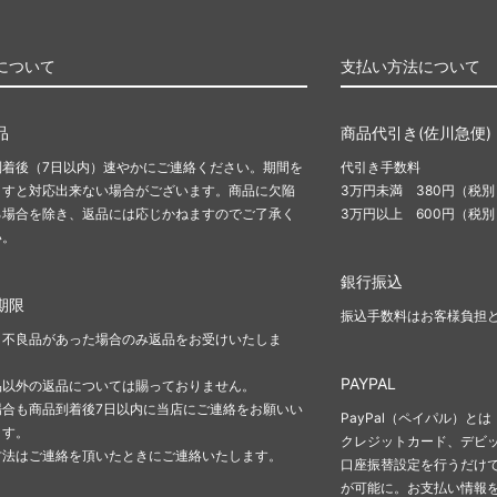
について
支払い方法について
品
商品代引き(佐川急便)
到着後（7日以内）速やかにご連絡ください。期間を
代引き手数料
ますと対応出来ない場合がございます。商品に欠陥
3万円未満 380円（税別
る場合を除き、返品には応じかねますのでご了承く
3万円以上 600円（税別
い。
銀行振込
期限
振込手数料はお客様負担
、不良品があった場合のみ返品をお受けいたしま
PAYPAL
品以外の返品については賜っておりません。
場合も商品到着後7日以内に当店にご連絡をお願いい
PayPal（ペイパル）とは
ます。
クレジットカード、デビ
方法はご連絡を頂いたときにご連絡いたします。
口座振替設定を行うだけで
が可能に。お支払い情報