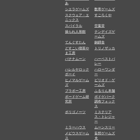
あ
シエラゲームズ
数寄ゲームズ
スクウェア・エ
すごろくや
ニックス
スパイラル
空葉堂
操られ人形館
テンデイズゲ
ームズ
てんぐすたん
銅鐸舎
どすこい喫茶や
トリノザッカ
ま工房
バナナムーン
ハーベストバ
レー
ハレルヤロック
ハローワンダ
ボーイ
ー
ヒノマルゲーム
ピリオド・ゲ
ズ
ームズ
ブラボー工房
ふるりん本舗
ボードゲーム研
ボドゲパーク
究所
調布フォック
ス
ポリゴノーツ
ミステリア
ス・トレジャ
ー
ミラーハウス
ムーンスリー
メビウスゲーム
妄想ゲームズ
ス
☆