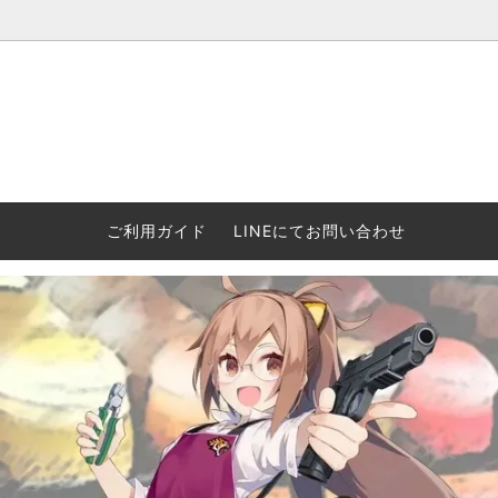
ウォーハンマー(40k/AoS)、ボードゲーム、シタデルカラーの正規
ころからインディーズまで何でも揃います！ 和歌山に実店舗あり。ゲ
セットも充実。
プラコロ
再入荷
当店の商品について
Halo: F
車買い
業務販
ウォーハンマー NECROMUNDA[ネクロ
2/14発売予約
Paypal決済/銀行振り込みについて
ウォーハ
WARH
エアソ
ご利用ガイド
LINEにてお問い合わせ
ムンダ]
Horus 
て
ウォーハンマー アンダーワールド
予約品に関しての注意事項
ウォー
アシェ
Space Marine 2特集
GWS
コンバ
週刊ウ
ウォーハンマー・クエスト
コンバットパトロール/スピアヘッド
ウォーハ
バトルフ
earth™)
AOS各勢力永久呪文(エンドレススペル)
ウォーハ
GWS製ウォーハンマー関連グッツ(書籍
週刊ウ
FLOST製アイテム
MtOテ
など)
週刊ウォーハンマー
DSPIAE
ガンダムアッセンブル関連品
ボード