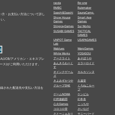
racda
Re-one
RMBC
Rulemaker
Saashi&Saashi
SaunaCamp.
の使い方・お支払い方法について詳し
Show House
Smart Ape
さい。
Games
Games
StingrayGames
Sui Works
SUSABI GAMES
TACTICAL
GAMES
UNPOT Game
USAPAGAMES
Lab
Wablues
WarpGames
White Works
YOSASOU
アークライト
あそぼうや
SA/JCB/アメリカン・エキスプレ
あんきろわーく
エラーロイド
ナース)がご利用いただけます。
す
オインクゲーム
カルカソンヌ
ズ
きよみずかつや
久遠堂
グループSNE
くろねこルー
に登録された配送先や支払い方法を
プ
ゲームNOWA
ケンビル
幻想遊戯団
幻冬舎
心火Games
こっちや
コロコロ堂
さいなげ
さとーふぁみり
サニーバード