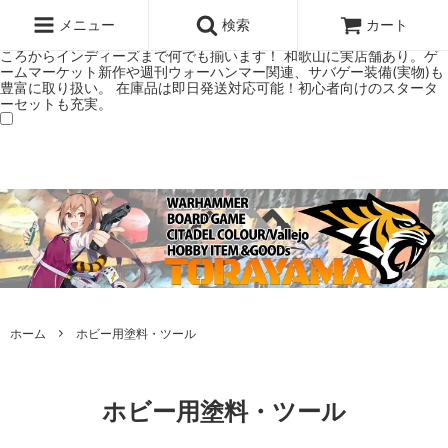
ウォーハンマー(40k/AoS)、ボードゲーム、シタデルカラーの正規プレ
ミアムショップTORAYAMA。通販・オンラインショップです！ ウォー
メニュー
検索
カート
ハンマーとボードゲームのことなら当店へ！ボードゲームもメジャーど
ころからインディーズまで何でも揃います！ 和歌山に実店舗あり。ゲ
ームマーケット新作や週刊ウォーハンマー関連、サバゲー装備(実物)も
豊富に取り扱い。 在庫品は即日発送対応可能！初心者向けのスタータ
ーセットも充実。
ホーム
ホビー用塗料・ツール
ホビー用塗料・ツール