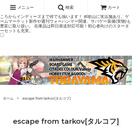
ウォーハンマー(40k/AoS)、ボードゲーム、シタデルカラーの正規プレ
ミアムショップTORAYAMA。通販・オンラインショップです！ ウォー
メニュー
検索
カート
ハンマーとボードゲームのことなら当店へ！ボードゲームもメジャーど
ころからインディーズまで何でも揃います！ 和歌山に実店舗あり。ゲ
ームマーケット新作や週刊ウォーハンマー関連、サバゲー装備(実物)も
豊富に取り扱い。 在庫品は即日発送対応可能！初心者向けのスタータ
ーセットも充実。
ホーム
escape from tarkov[タルコフ]
escape from tarkov[タルコフ]