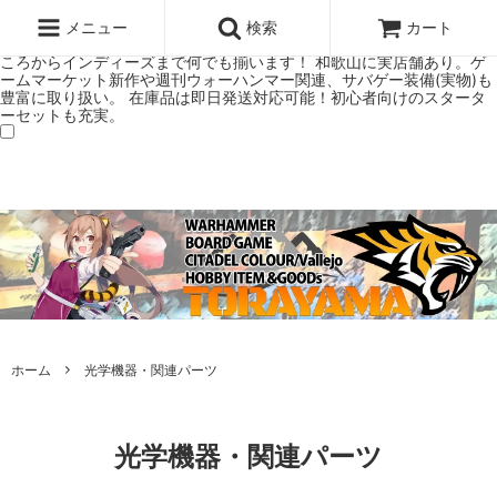
ウォーハンマー(40k/AoS)、ボードゲーム、シタデルカラーの正規プレ
ミアムショップTORAYAMA。通販・オンラインショップです！ ウォー
メニュー
検索
カート
ハンマーとボードゲームのことなら当店へ！ボードゲームもメジャーど
ころからインディーズまで何でも揃います！ 和歌山に実店舗あり。ゲ
ームマーケット新作や週刊ウォーハンマー関連、サバゲー装備(実物)も
豊富に取り扱い。 在庫品は即日発送対応可能！初心者向けのスタータ
ーセットも充実。
ホーム
光学機器・関連パーツ
光学機器・関連パーツ