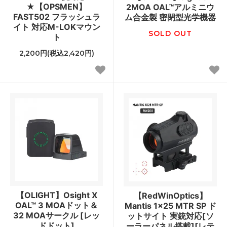
★【OPSMEN】
2MOA OAL™アルミニウ
FAST502 フラッシュラ
ム合金製 密閉型光学機器
イト 対応M-LOKマウン
SOLD OUT
ト
2,200円(税込2,420円)
【OLIGHT】Osight X
【RedWinOptics】
OAL™ 3 MOAドット＆
Mantis 1x25 MTR SP ド
32 MOAサークル [レッ
ットサイト 実銃対応[ソ
ドドット]
ーラーパネル搭載][レテ