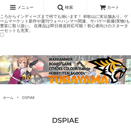
ウォーハンマー(40k/AoS)、ボードゲーム、シタデルカラーの正規プレ
ミアムショップTORAYAMA。通販・オンラインショップです！ ウォー
メニュー
検索
カート
ハンマーとボードゲームのことなら当店へ！ボードゲームもメジャーど
ころからインディーズまで何でも揃います！ 和歌山に実店舗あり。ゲ
ームマーケット新作や週刊ウォーハンマー関連、サバゲー装備(実物)も
豊富に取り扱い。 在庫品は即日発送対応可能！初心者向けのスタータ
ーセットも充実。
ホーム
DSPIAE
DSPIAE