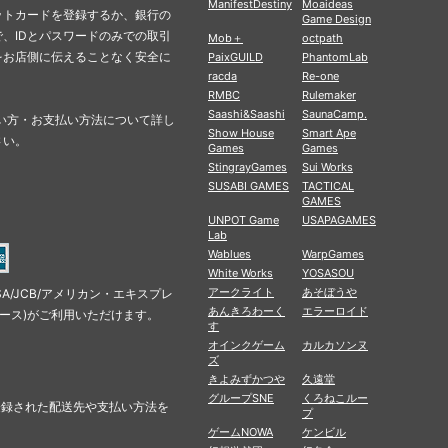
ManifestDestiny
Moaideas
ットカードを登録するか、銀行の
Game Design
、IDとパスワードのみでの取引
Mob＋
octpath
をお店側に伝えることなく安全に
PaixGUILD
PhantomLab
racda
Re-one
RMBC
Rulemaker
Saashi&Saashi
SaunaCamp.
の使い方・お支払い方法について詳し
Show House
Smart Ape
さい。
Games
Games
StingrayGames
Sui Works
SUSABI GAMES
TACTICAL
GAMES
UNPOT Game
USAPAGAMES
Lab
Wablues
WarpGames
White Works
YOSASOU
アークライト
あそぼうや
SA/JCB/アメリカン・エキスプレ
あんきろわーく
エラーロイド
ナース)がご利用いただけます。
す
オインクゲーム
カルカソンヌ
ズ
きよみずかつや
久遠堂
グループSNE
くろねこルー
に登録された配送先や支払い方法を
プ
ゲームNOWA
ケンビル