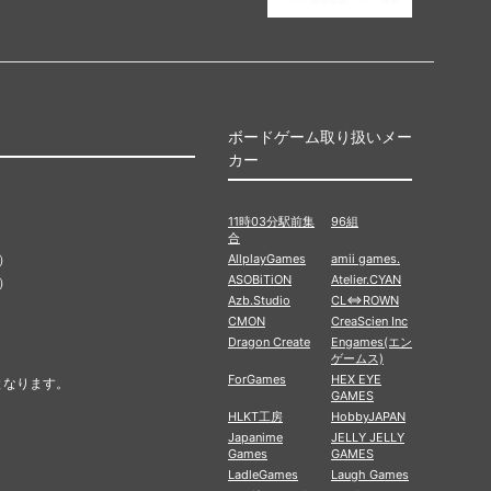
ボードゲーム取り扱いメー
カー
11時03分駅前集
96組
合
）
AllplayGames
amii games.
ASOBiTiON
Atelier.CYAN
）
Azb.Studio
CL⇔ROWN
CMON
CreaScien Inc
Dragon Create
Engames(エン
ゲームス)
ForGames
HEX EYE
となります。
GAMES
HLKT工房
HobbyJAPAN
Japanime
JELLY JELLY
Games
GAMES
LadleGames
Laugh Games