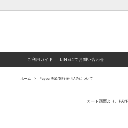
ウォーハンマー(40k/AoS)、ボードゲーム、シタデルカラーの正規
ころからインディーズまで何でも揃います！ 和歌山に実店舗あり。ゲ
セットも充実。
プラコロ
再入荷
当店の商品について
Halo: F
車買い
業務販
ウォーハンマー NECROMUNDA[ネクロ
2/14発売予約
Paypal決済/銀行振り込みについて
ウォーハ
WARH
エアソ
ご利用ガイド
LINEにてお問い合わせ
ムンダ]
Horus 
て
ウォーハンマー アンダーワールド
予約品に関しての注意事項
ウォー
アシェ
Space Marine 2特集
GWS
コンバ
ホーム
Paypal決済/銀行振り込みについて
週刊ウ
ウォーハンマー・クエスト
コンバットパトロール/スピアヘッド
ウォーハ
バトルフ
earth™)
カート画面より、PA
AOS各勢力永久呪文(エンドレススペル)
ウォーハ
GWS製ウォーハンマー関連グッツ(書籍
週刊ウ
FLOST製アイテム
MtOテ
など)
週刊ウォーハンマー
DSPIAE
ガンダムアッセンブル関連品
ボード