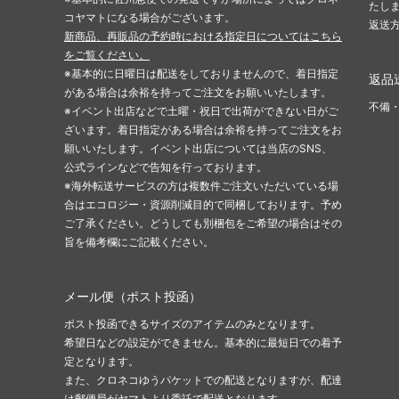
たし
コヤマトになる場合がございます。
返送
新商品、再販品の予約時における指定日についてはこちら
をご覧ください。
※基本的に日曜日は配送をしておりませんので、着日指定
返品
がある場合は余裕を持ってご注文をお願いいたします。
不備
※イベント出店などで土曜・祝日で出荷ができない日がご
ざいます。着日指定がある場合は余裕を持ってご注文をお
願いいたします。イベント出店については当店のSNS、
公式ラインなどで告知を行っております。
※海外転送サービスの方は複数件ご注文いただいている場
合はエコロジー・資源削減目的で同梱しております。予め
ご了承ください。どうしても別梱包をご希望の場合はその
旨を備考欄にご記載ください。
メール便（ポスト投函）
ポスト投函できるサイズのアイテムのみとなります。
希望日などの設定ができません。基本的に最短日での着予
定となります。
また、クロネコゆうパケットでの配送となりますが、配達
は郵便局がヤマトより委託で配送となります。