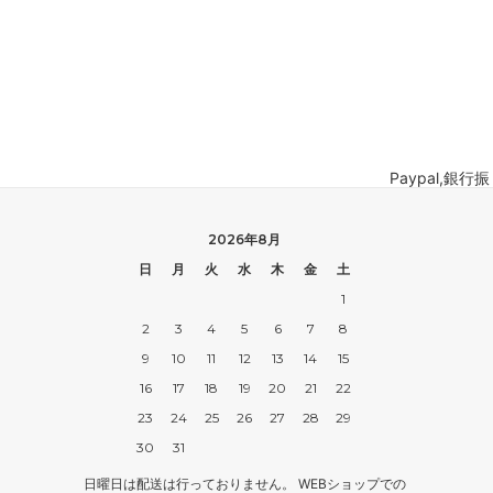
ボードゲーム
ゲームマ
エアソフトガン本体各種
escape
ボードゲーム・ホビー関係書籍
ガンプ
メッセージパッチ
RED W
ZOIDS(ゾイド)
バトルテッ
ミリタリーナレッジレポーツ
PC壊
ROBOT魂
DX超合
Paypal,
Halo: Flashpoint
Assass
ねんどろいど
トレー
2026年8月
フィギュア
雑貨・
日
月
火
水
木
金
土
1
レゴ(LEGO)
限定品
2
3
4
5
6
7
8
カスタムパーツ
光学機
9
10
11
12
13
14
15
16
17
18
19
20
21
22
レーション・災害備蓄用品
エアガ
23
24
25
26
27
28
29
フィールドチケット
30
31
日曜日は配送は行っておりません。 WEBショップでの