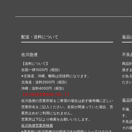
配送・送料について
返品
佐川急便
不良
【送料について】
商品
全国一律1000円（税別）
過ぎ
※北海道、沖縄、離島は別送料になります。
があ
北海道：送料2500円（税別）
ださ
沖縄：送料4000円（税別）
【佐川急便営業所留に関して】
返品
佐川急便の営業所留をご希望の場合は必ず備考欄に正しい
営業所名をご記入ください。名前が間違っていた場合、営
不備
業所止めがご利用になれません。
す。
営業所は下記より検索をお願いいたします。
不良
佐川急便営業所検索
その
※基本的に佐川急便での発送ですが場所によってはクロネ