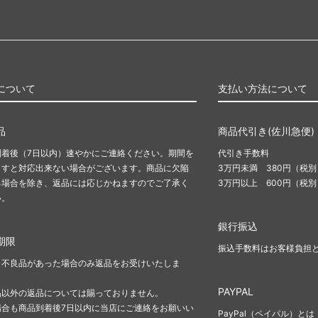
について
支払い方法について
品
商品代引き(佐川急便)
到着後（7日以内）速やかにご連絡ください。期間を
代引き手数料
ますと対応出来ない場合がございます。商品に欠陥
3万円未満 380円（税別
る場合を除き、返品には応じかねますのでご了承く
3万円以上 600円（税別
い。
銀行振込
期限
振込手数料はお客様負担
、不良品があった場合のみ返品をお受けいたしま
PAYPAL
品以外の返品については賜っておりません。
場合も商品到着後7日以内に当店にご連絡をお願いい
PayPal（ペイパル）とは