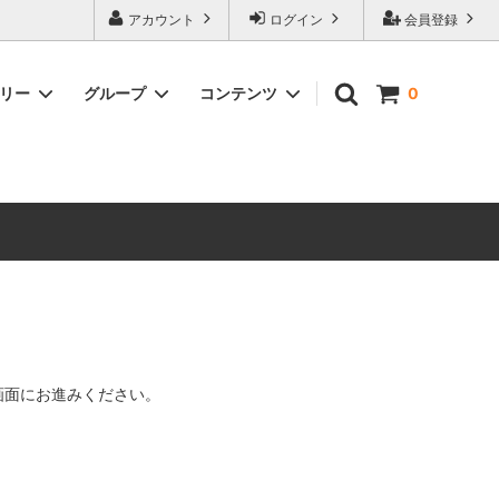
ォーハンマーとボードゲームのことなら当店へ！ボードゲームもメジャーど
アカウント
ログイン
会員登録
豊富に取り扱い。 在庫品は即日発送対応可能！初心者向けのスターター
ゴリー
グループ
コンテンツ
0
ウォーハンマー キルチーム
新製品予約
メール不着トラブルについて
 レギオ
ルマゲドン
ウォーハンマーエイジオブシグマー
ウォーハンマー ルールブック
ウォーハンマー40000ゲーム大会
geddon]
(AoS)
2025
ルド
6 in
ウォーハンマー ブラッドボウル[Blood
Bowl]
テレイン（ウォーハンマー情景モデル）
ンドアイ
WARHAMME BLACK LIBRARY(ウォー
40000で使えるヘレシーユニット
ハンマーブラックライブラリー)
画面にお進みください。
English
Two Thin Coats
ース
シタデルカラーセット販売
コア]
ボードゲーム予約受付中
ボードゲームグッツ(コンバットゲー