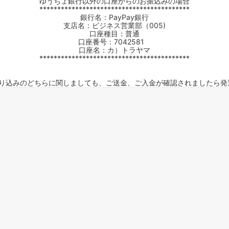
ゆうちょ銀行以外の口座からのお振込みの場合
******************************************
ーケット2024秋
ゲームマーケット2025秋
銀行名：PayPay銀行
支店名：ビジネス営業部（005)
口座種目：普通
 from tarkov[タルコフ]
スイス迷彩 TAZ90
ラ
プラモデル
口座番号：7042581
口座名：カ）トラヤマ
IN
グローブ特集
******************************************
ク[BattleTech]
ホビー用塗料・ツール
れたのでお金が必要セール!
ファレホ トゥルーメタリック
金
GUNDAM UNIVERSE
銀行振り込みのどちらに関しましても、ご送金、ご入金が確認されましたら
ins Creed: Animus
ディングカード(トレカ)
キャラクターアイテム(食玩類)
キャラクター雑貨
ベイブレード
エアソフトガン
器・関連パーツ
各種マガジン
ン関連工具・メンテナンス用品
ミリタリー書籍・雑誌