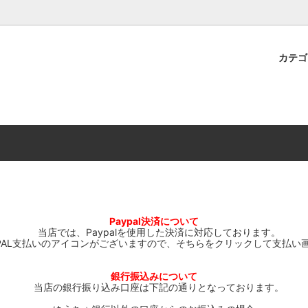
プレミアムショップTORAYAMA。通販・オンラインショップです！ ウ
ームマーケット新作や週刊ウォーハンマー関連、サバゲー装備(実物)も
カテ
lashpoint
替えセール!
売・卸販売について
ウォーハンマー 40000
LINE登録者限定セール
営業日・営業時間について
ンマー ホルスヘレシー[The
AMMER(ウォーハンマー)
フトガンの修理、カスタムについ
ウォーハンマー ホルスヘレシー
ウォーハンマー40,000：ア
トラパレ2023SUMMER
Heresy]
ンズ・インペリアリス
[Warhammer 40,000: Arma
11版
ハンマー ウォークライ
ット刊行 週刊ウォーハンマー
ウォーハンマー オールドワー
ウォーハンマー40000 大会 202
オンライン限定品
ットパトロールの発売日リストと
ウォーハンマーワールド製品
WAKAYAMA
ォーハンマーの発送について
ンマー ミドルアース(Middle-
ォース(40K/AOS)
シタデルカラー・シタデルブラ
勢力ダイス
Paypal決済について
テム
当店では、Paypalを使用した決済に対応しております。
YPAL支払いのアイコンがございますので、そちらをクリックして支払い
ンマー40000 各勢力
デスウォッチ
ォーハンマー
vallejo(ファレホ)
レイン
ミニチュア輸送用プロテクトケ
銀行振込みについて
当店の銀行振り込み口座は下記の通りとなっております。
ARMORED CORE[アーマード
ゲーム・カードゲーム
カードスリーブ