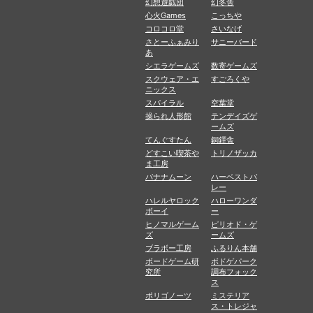
幻想遊戯団
幻冬舎
心火Games
こっちや
コロコロ堂
さいなげ
さとーふぁみり
サニーバード
あ
シエラゲームズ
数寄ゲームズ
スクウェア・エ
すごろくや
ニックス
スパイラル
空葉堂
操られ人形館
テンデイズゲ
ームズ
てんぐすたん
銅鐸舎
どすこい喫茶や
トリノザッカ
ま工房
バナナムーン
ハーベストバ
レー
ハレルヤロック
ハローワンダ
ボーイ
ー
ヒノマルゲーム
ピリオド・ゲ
ズ
ームズ
ブラボー工房
ふるりん本舗
ボードゲーム研
ボドゲパーク
究所
調布フォック
ス
ポリゴノーツ
ミステリア
ス・トレジャ