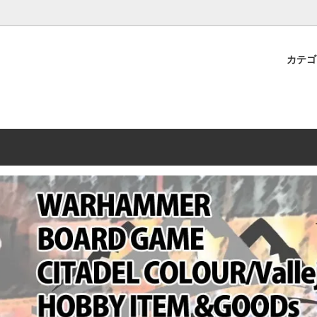
プレミアムショップTORAYAMA。通販・オンラインショップです！ ウ
ームマーケット新作や週刊ウォーハンマー関連、サバゲー装備(実物)も
カテ
lashpoint
替えセール!
売・卸販売について
ウォーハンマー 40000
LINE登録者限定セール
営業日・営業時間について
ンマー ホルスヘレシー[The
AMMER(ウォーハンマー)
フトガンの修理、カスタムについ
ウォーハンマー ホルスヘレシー
ウォーハンマー40,000：ア
トラパレ2023SUMMER
Heresy]
ンズ・インペリアリス
[Warhammer 40,000: Arma
11版
ハンマー ウォークライ
ット刊行 週刊ウォーハンマー
ウォーハンマー オールドワー
ウォーハンマー40000 大会 202
オンライン限定品
ットパトロールの発売日リストと
ウォーハンマーワールド製品
WAKAYAMA
ォーハンマーの発送について
ンマー ミドルアース(Middle-
ォース(40K/AOS)
シタデルカラー・シタデルブラ
勢力ダイス
テム
ンマー40000 各勢力
デスウォッチ
ォーハンマー
vallejo(ファレホ)
レイン
ミニチュア輸送用プロテクトケ
ARMORED CORE[アーマード
ゲーム・カードゲーム
カードスリーブ