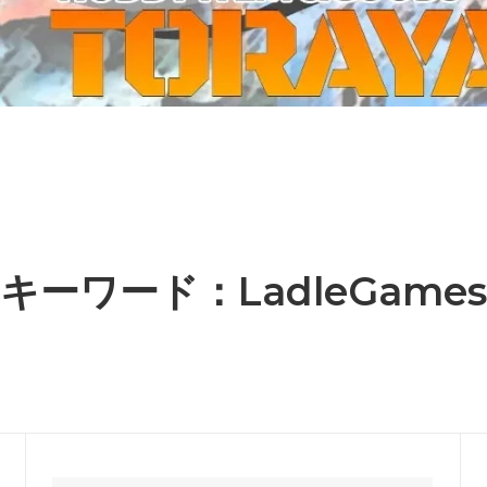
ーケット2024秋
ゲームマーケット2025秋
 from tarkov[タルコフ]
スイス迷彩 TAZ90
ラ
プラモデル
IN
グローブ特集
ク[BattleTech]
ホビー用塗料・ツール
れたのでお金が必要セール!
ファレホ トゥルーメタリック
金
GUNDAM UNIVERSE
ins Creed: Animus
ディングカード(トレカ)
キャラクターアイテム(食玩類)
キャラクター雑貨
ベイブレード
キーワード：LadleGames
エアソフトガン
器・関連パーツ
各種マガジン
ン関連工具・メンテナンス用品
ミリタリー書籍・雑誌