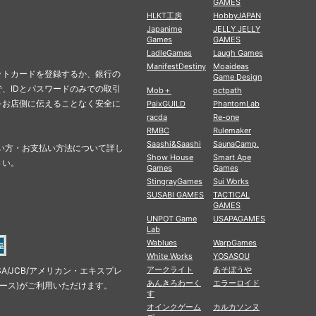
GAMES
HLKT工房
HobbyJAPAN
Japanime
JELLY JELLY
Games
GAMES
LadleGames
Laugh Games
ManifestDestiny
Moaideas
ットカードを登録するか、銀行の
Game Design
、IDとパスワードのみでの取引
Mob＋
octpath
をお店側に伝えることなく安全に
PaixGUILD
PhantomLab
racda
Re-one
RMBC
Rulemaker
Saashi&Saashi
SaunaCamp.
の使い方・お支払い方法について詳し
Show House
Smart Ape
さい。
Games
Games
StingrayGames
Sui Works
SUSABI GAMES
TACTICAL
GAMES
UNPOT Game
USAPAGAMES
Lab
Wablues
WarpGames
White Works
YOSASOU
アークライト
あそぼうや
SA/JCB/アメリカン・エキスプレ
あんきろわーく
エラーロイド
ナース)がご利用いただけます。
す
オインクゲーム
カルカソンヌ