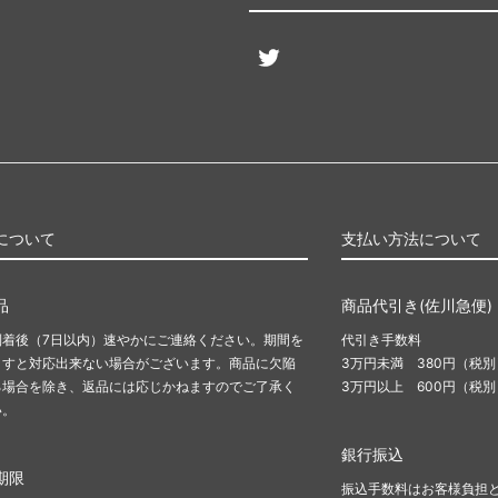
について
支払い方法について
品
商品代引き(佐川急便)
到着後（7日以内）速やかにご連絡ください。期間を
代引き手数料
ますと対応出来ない場合がございます。商品に欠陥
3万円未満 380円（税別
る場合を除き、返品には応じかねますのでご了承く
3万円以上 600円（税別
い。
銀行振込
期限
振込手数料はお客様負担