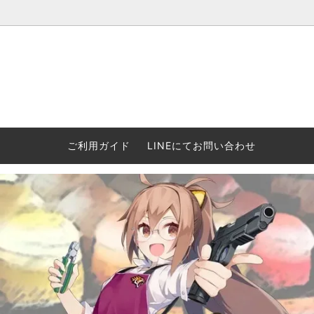
ウォーハンマー(40k/AoS)、ボードゲーム、シタデルカラーの正規
ころからインディーズまで何でも揃います！ 和歌山に実店舗あり。ゲ
セットも充実。
プラコロ
再入荷
当店の商品について
Halo: F
車買い
業務販
ウォーハンマー NECROMUNDA[ネクロ
2/14発売予約
Paypal決済/銀行振り込みについて
ウォーハ
WARH
エアソ
ご利用ガイド
LINEにてお問い合わせ
ムンダ]
Horus 
て
ウォーハンマー アンダーワールド
予約品に関しての注意事項
ウォー
アシェ
Space Marine 2特集
GWS
コンバ
週刊ウ
ウォーハンマー・クエスト
コンバットパトロール/スピアヘッド
ウォーハ
バトルフ
earth™)
AOS各勢力永久呪文(エンドレススペル)
ウォーハ
GWS製ウォーハンマー関連グッツ(書籍
週刊ウ
FLOST製アイテム
MtOテ
など)
週刊ウォーハンマー
DSPIAE
ガンダムアッセンブル関連品
ボード