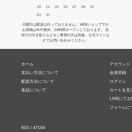
23
24
25
26
27
28
29
30
31
日曜日は配送は行っておりません。 WEBショップでの
お買物は年中無休、24時間オープンしております。 店
頭での引き取りなどをご希望の方は別途、公式ラインな
どでお問い合わせください。
ホーム
アカウント
支払い方法について
会員登録
配送方法について
ログイン
返品について
カートを見
LINEにて
フォームに
RSS
/
ATOM