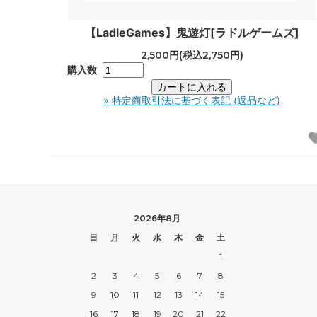
【LadleGames】鬼遊灯[ラドルゲームズ]
2,500円(税込2,750円)
購入数
» 特定商取引法に基づく表記 (返品など)
2026年8月
日
月
火
水
木
金
土
1
2
3
4
5
6
7
8
9
10
11
12
13
14
15
16
17
18
19
20
21
22