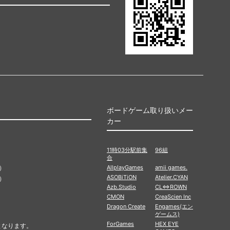
ボードゲーム取り扱いメー
カー
11時03分駅前集
96組
合
）
AllplayGames
amii games.
ASOBiTiON
Atelier.CYAN
）
Azb.Studio
CL⇔ROWN
CMON
CreaScien Inc
Dragon Create
Engames(エン
ゲームス)
ForGames
HEX EYE
となります。