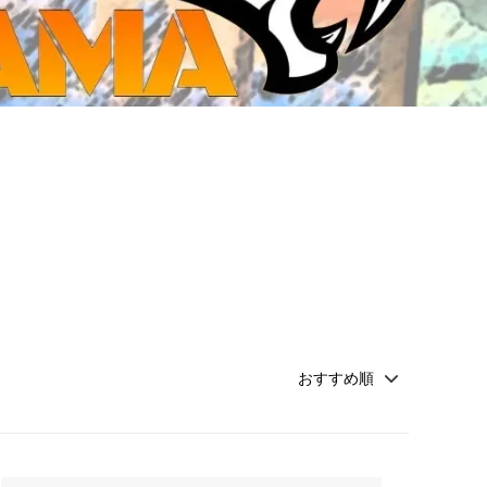
ジ・ダイストレイ・GWS以外のダイス
CMON JAPAN
など)
世界の童話シリーズ
JOYTOY(ジョイトイ)
SFA製高性能Lipoバッテリー
モンスターハンター
メタル
ミニチュア用ベース
超合金魂
ぬいぐるみ
シルバニアファミリー
装備品
バッテリー
その他アイテム・ワッペン類