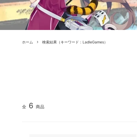
ボードゲーム
ゲームマ
エアソフトガン本体各種
escape
ボードゲーム・ホビー関係書籍
ガンプ
メッセージパッチ
RED W
ZOIDS(ゾイド)
バトルテッ
ホーム
検索結果（キーワード：LadleGames）
ミリタリーナレッジレポーツ
PC壊
ROBOT魂
DX超合
Halo: Flashpoint
Assass
ねんどろいど
トレー
フィギュア
雑貨・
レゴ(LEGO)
限定品
カスタムパーツ
光学機
6
全
商品
レーション・災害備蓄用品
エアガ
フィールドチケット