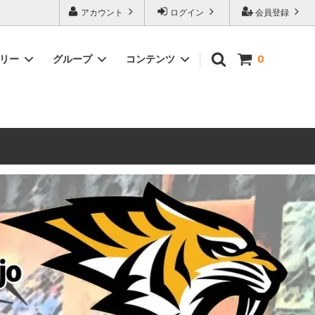
ォーハンマーとボードゲームのことなら当店へ！ボードゲームもメジャーど
アカウント
ログイン
会員登録
豊富に取り扱い。 在庫品は即日発送対応可能！初心者向けのスターター
ゴリー
グループ
コンテンツ
0
ウォーハンマー キルチーム
新製品予約
メール不着トラブルについて
 レギオ
ルマゲドン
ウォーハンマーエイジオブシグマー
ウォーハンマー ルールブック
ウォーハンマー40000ゲーム大会
geddon]
(AoS)
2025
ルド
6 in
ウォーハンマー ブラッドボウル[Blood
Bowl]
テレイン（ウォーハンマー情景モデル）
ンドアイ
WARHAMME BLACK LIBRARY(ウォー
40000で使えるヘレシーユニット
ハンマーブラックライブラリー)
English
Two Thin Coats
ース
シタデルカラーセット販売
コア]
ボードゲーム予約受付中
ボードゲームグッツ(コンバットゲー