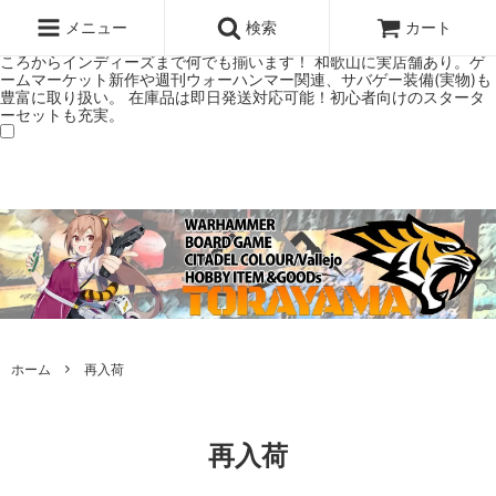
ウォーハンマー(40k/AoS)、ボードゲーム、シタデルカラーの正規プレ
ミアムショップTORAYAMA。通販・オンラインショップです！ ウォー
メニュー
検索
カート
ハンマーとボードゲームのことなら当店へ！ボードゲームもメジャーど
ころからインディーズまで何でも揃います！ 和歌山に実店舗あり。ゲ
ームマーケット新作や週刊ウォーハンマー関連、サバゲー装備(実物)も
豊富に取り扱い。 在庫品は即日発送対応可能！初心者向けのスタータ
ーセットも充実。
ホーム
再入荷
再入荷