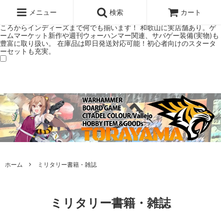
ウォーハンマー(40k/AoS)、ボードゲーム、シタデルカラーの正規プレ
ミアムショップTORAYAMA。通販・オンラインショップです！ ウォー
メニュー
検索
カート
ハンマーとボードゲームのことなら当店へ！ボードゲームもメジャーど
ころからインディーズまで何でも揃います！ 和歌山に実店舗あり。ゲ
ームマーケット新作や週刊ウォーハンマー関連、サバゲー装備(実物)も
豊富に取り扱い。 在庫品は即日発送対応可能！初心者向けのスタータ
ーセットも充実。
ホーム
ミリタリー書籍・雑誌
ミリタリー書籍・雑誌