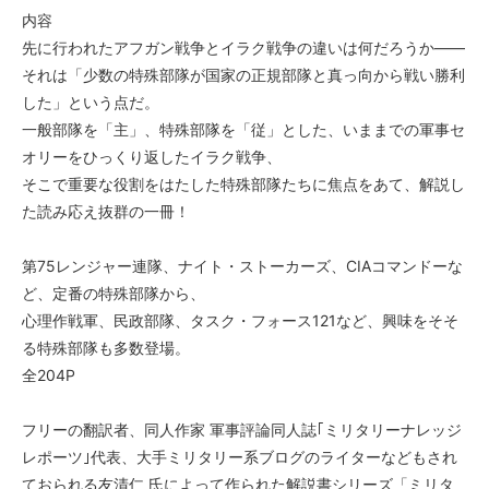
内容
先に行われたアフガン戦争とイラク戦争の違いは何だろうか――
それは「少数の特殊部隊が国家の正規部隊と真っ向から戦い勝利
した」という点だ。
一般部隊を「主」、特殊部隊を「従」とした、いままでの軍事セ
オリーをひっくり返したイラク戦争、
そこで重要な役割をはたした特殊部隊たちに焦点をあて、解説し
た読み応え抜群の一冊！
第75レンジャー連隊、ナイト・ストーカーズ、CIAコマンドーな
ど、定番の特殊部隊から、
心理作戦軍、民政部隊、タスク・フォース121など、興味をそそ
る特殊部隊も多数登場。
全204P
フリーの翻訳者、同人作家 軍事評論同人誌｢ミリタリーナレッジ
レポーツ｣代表、大手ミリタリー系ブログのライターなどもされ
ておられる友清仁 氏によって作られた解説書シリーズ「ミリタ