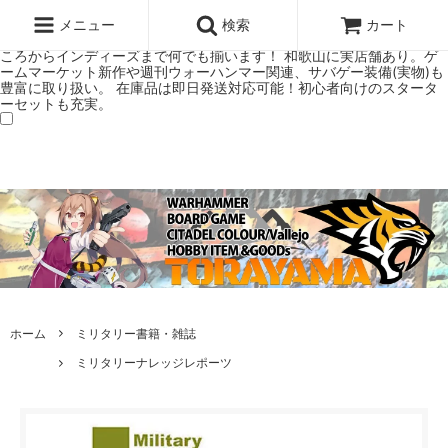
ウォーハンマー(40k/AoS)、ボードゲーム、シタデルカラーの正規プレ
ミアムショップTORAYAMA。通販・オンラインショップです！ ウォー
メニュー
検索
カート
ハンマーとボードゲームのことなら当店へ！ボードゲームもメジャーど
ころからインディーズまで何でも揃います！ 和歌山に実店舗あり。ゲ
ームマーケット新作や週刊ウォーハンマー関連、サバゲー装備(実物)も
豊富に取り扱い。 在庫品は即日発送対応可能！初心者向けのスタータ
ーセットも充実。
ホーム
ミリタリー書籍・雑誌
ミリタリーナレッジレポーツ