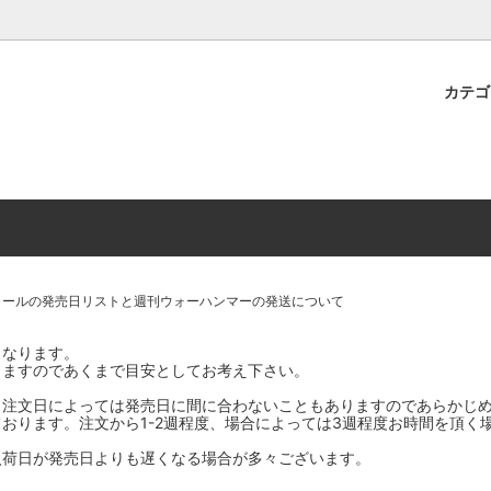
プレミアムショップTORAYAMA。通販・オンラインショップです！ ウ
ームマーケット新作や週刊ウォーハンマー関連、サバゲー装備(実物)も
カテ
lashpoint
替えセール!
売・卸販売について
ウォーハンマー 40000
LINE登録者限定セール
営業日・営業時間について
ンマー ホルスヘレシー[The
AMMER(ウォーハンマー)
フトガンの修理、カスタムについ
ウォーハンマー ホルスヘレシー
ウォーハンマー40,000：ア
トラパレ2023SUMMER
Heresy]
ンズ・インペリアリス
[Warhammer 40,000: Arma
11版
ハンマー ウォークライ
ット刊行 週刊ウォーハンマー
ウォーハンマー オールドワー
ウォーハンマー40000 大会 202
オンライン限定品
ットパトロールの発売日リストと
ウォーハンマーワールド製品
WAKAYAMA
ロールの発売日リストと週刊ウォーハンマーの発送について
ォーハンマーの発送について
ンマー ミドルアース(Middle-
ォース(40K/AOS)
シタデルカラー・シタデルブラ
勢力ダイス
となります。
テム
りますのであくまで目安としてお考え下さい。
ンマー40000 各勢力
デスウォッチ
、注文日によっては発売日に間に合わないこともありますのであらかじ
ォーハンマー
vallejo(ファレホ)
おります。注文から1-2週程度、場合によっては3週程度お時間を頂く
レイン
ミニチュア輸送用プロテクトケ
入荷日が発売日よりも遅くなる場合が多々ございます。
ARMORED CORE[アーマード
ゲーム・カードゲーム
カードスリーブ