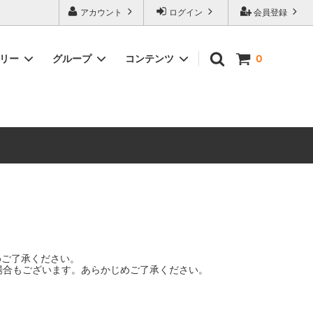
ォーハンマーとボードゲームのことなら当店へ！ボードゲームもメジャーど
アカウント
ログイン
会員登録
豊富に取り扱い。 在庫品は即日発送対応可能！初心者向けのスターター
ゴリー
グループ
コンテンツ
0
ウォーハンマー キルチーム
新製品予約
メール不着トラブルについて
 レギオ
ルマゲドン
ウォーハンマーエイジオブシグマー
ウォーハンマー ルールブック
ウォーハンマー40000ゲーム大会
geddon]
(AoS)
2025
ルド
6 in
ウォーハンマー ブラッドボウル[Blood
Bowl]
テレイン（ウォーハンマー情景モデル）
ンドアイ
WARHAMME BLACK LIBRARY(ウォー
40000で使えるヘレシーユニット
ハンマーブラックライブラリー)
English
めご了承ください。
Two Thin Coats
場合もございます。あらかじめご了承ください。
ース
シタデルカラーセット販売
コア]
ボードゲーム予約受付中
ボードゲームグッツ(コンバットゲー