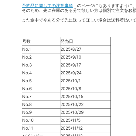
予約品に関しての注意事項
のページにもありますように、
ボードゲーム
ゲームマ
そのため、先に在庫のある分で欲しい方は個別で注文をお
また途中で今ある分で先に送ってほしい場合は送料着払い
エアソフトガン本体各種
escape
ボードゲーム・ホビー関係書籍
ガンプ
メッセージパッチ
RED W
ZOIDS(ゾイド)
バトルテッ
号数
発売日
ミリタリーナレッジレポーツ
PC壊
ROBOT魂
DX超合
No.1
2025/8/27
No.2
2025/9/10
Halo: Flashpoint
Assass
ねんどろいど
トレー
No.3
2025/9/17
フィギュア
雑貨・
No.4
2025/9/24
No.5
2025/10/1
レゴ(LEGO)
限定品
No.6
2025/10/8
No.7
2025/10/15
カスタムパーツ
光学機
No.8
2025/10/22
レーション・災害備蓄用品
エアガ
No.9
2025/10/29
No.10
2025/11/5
フィールドチケット
No.11
2025/11/12
バインダー
2025/11/12