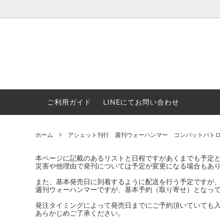
ウォーハンマー(40k/AoS)、ボードゲーム、シタデルカラーの正規
ころからインディーズまで何でも揃います！ 和歌山に実店舗あり。ゲ
セットも充実。
プラコロ
再入荷
当店の商品について
Halo: F
車買い
業務販
ウォーハンマー NECROMUNDA[ネクロ
2/14発売予約
Paypal決済/銀行振り込みについて
ウォーハ
WARH
エアソ
ご利用ガイド
LINEにてお問い合わせ
ムンダ]
Horus 
て
ウォーハンマー アンダーワールド
予約品に関しての注意事項
ウォー
アシェ
Space Marine 2特集
GWS
コンバ
ホーム
アシェット刊行 週刊ウォーハンマー コンバットパト
週刊ウ
ウォーハンマー・クエスト
コンバットパトロール/スピアヘッド
ウォーハ
バトルフ
本ページに記載のあるリストと日程ですがあくまでも予定
earth™)
災害や他理由で発刊については予定が変更になる場合もあ
AOS各勢力永久呪文(エンドレススペル)
ウォーハ
また、基本発売日に到着するように配送を行う予定ですが
GWS製ウォーハンマー関連グッツ(書籍
週刊ウ
週刊ウォーハンマーですが、基本予約（取り寄せ）となって
FLOST製アイテム
MtOテ
など)
発注タイミングによって発売日までにご予約頂いていても
あらかじめご了承ください。
週刊ウォーハンマー
DSPIAE
ガンダムアッセンブル関連品
ボード