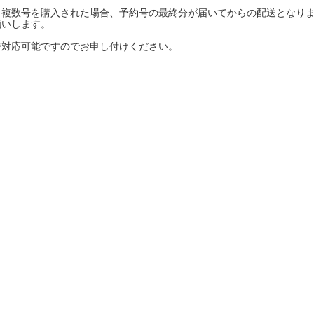
複数号を購入された場合、予約号の最終分が届いてからの配送となり
ーケット2024秋
ゲームマーケット2025秋
願いします。
で対応可能ですのでお申し付けください。
 from tarkov[タルコフ]
スイス迷彩 TAZ90
ラ
プラモデル
IN
グローブ特集
ク[BattleTech]
ホビー用塗料・ツール
れたのでお金が必要セール!
ファレホ トゥルーメタリック
金
GUNDAM UNIVERSE
ins Creed: Animus
ディングカード(トレカ)
キャラクターアイテム(食玩類)
キャラクター雑貨
ベイブレード
エアソフトガン
器・関連パーツ
各種マガジン
ン関連工具・メンテナンス用品
ミリタリー書籍・雑誌