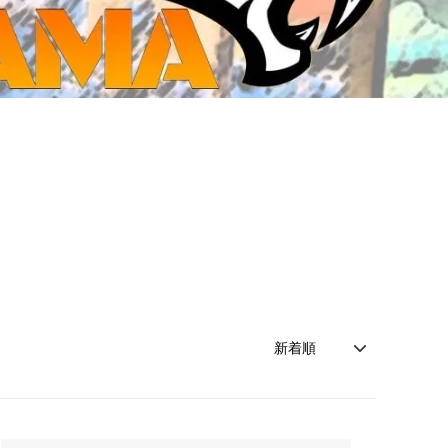
ジ・ダイストレイ・GWS以外のダイス
CMON JAPAN
など)
世界の童話シリーズ
JOYTOY(ジョイトイ)
SFA製高性能Lipoバッテリー
モンスターハンター
メタル
ミニチュア用ベース
超合金魂
ぬいぐるみ
シルバニアファミリー
装備品
バッテリー
その他アイテム・ワッペン類