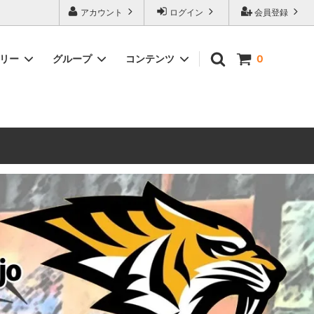
ォーハンマーとボードゲームのことなら当店へ！ボードゲームもメジャーど
アカウント
ログイン
会員登録
豊富に取り扱い。 在庫品は即日発送対応可能！初心者向けのスターター
ゴリー
グループ
コンテンツ
0
ウォーハンマー キルチーム
新製品予約
メール不着トラブルについて
 レギオ
ルマゲドン
ウォーハンマーエイジオブシグマー
ウォーハンマー ルールブック
ウォーハンマー40000ゲーム大会
geddon]
(AoS)
2025
ルド
6 in
ウォーハンマー ブラッドボウル[Blood
Bowl]
テレイン（ウォーハンマー情景モデル）
ンドアイ
WARHAMME BLACK LIBRARY(ウォー
40000で使えるヘレシーユニット
ハンマーブラックライブラリー)
English
Two Thin Coats
ース
シタデルカラーセット販売
コア]
ボードゲーム予約受付中
ボードゲームグッツ(コンバットゲー