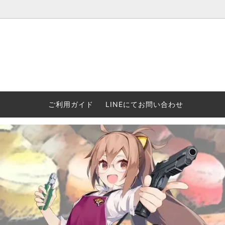
ウォーハンマー(40k/AoS)、ボードゲーム、シタデルカラーの正規
ころからインディーズまで何でも揃います！ 和歌山に実店舗あり。ゲ
セットも充実。
プラコロ
再入荷
当店の商品について
Halo: F
車買い
業務販
ウォーハンマー NECROMUNDA[ネクロ
2/14発売予約
Paypal決済/銀行振り込みについて
ウォーハ
WARH
エアソ
ご利用ガイド
LINEにてお問い合わせ
ムンダ]
Horus 
て
ウォーハンマー アンダーワールド
予約品に関しての注意事項
ウォー
アシェ
Space Marine 2特集
GWS
コンバ
週刊ウ
ウォーハンマー・クエスト
コンバットパトロール/スピアヘッド
ウォーハ
バトルフ
earth™)
AOS各勢力永久呪文(エンドレススペル)
ウォーハ
GWS製ウォーハンマー関連グッツ(書籍
週刊ウ
FLOST製アイテム
MtOテ
など)
週刊ウォーハンマー
DSPIAE
ガンダムアッセンブル関連品
ボード