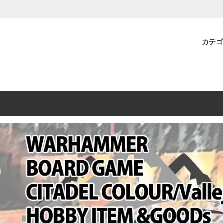
プレミアムショップTORAYAMA。通販・オンラインショップです！ ウ
ームマーケット新作や週刊ウォーハンマー関連、サバゲー装備(実物)も
カテ
lashpoint
替えセール!
売・卸販売について
ウォーハンマー 40000
LINE登録者限定セール
営業日・営業時間について
ンマー ホルスヘレシー[The
AMMER(ウォーハンマー)
フトガンの修理、カスタムについ
ウォーハンマー ホルスヘレシー
ウォーハンマー40,000：ア
トラパレ2023SUMMER
Heresy]
ンズ・インペリアリス
[Warhammer 40,000: Arma
11版
ハンマー ウォークライ
ット刊行 週刊ウォーハンマー
ウォーハンマー オールドワー
ウォーハンマー40000 大会 202
オンライン限定品
ットパトロールの発売日リストと
ウォーハンマーワールド製品
WAKAYAMA
ォーハンマーの発送について
ンマー ミドルアース(Middle-
ォース(40K/AOS)
シタデルカラー・シタデルブラ
勢力ダイス
テム
ンマー40000 各勢力
デスウォッチ
ォーハンマー
vallejo(ファレホ)
レイン
ミニチュア輸送用プロテクトケ
ARMORED CORE[アーマード
ゲーム・カードゲーム
カードスリーブ