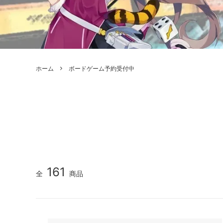
ボードゲーム
ゲームマ
エアソフトガン本体各種
escape
ボードゲーム・ホビー関係書籍
ガンプ
メッセージパッチ
RED W
ZOIDS(ゾイド)
バトルテッ
ホーム
ボードゲーム予約受付中
ミリタリーナレッジレポーツ
PC壊
ROBOT魂
DX超合
Halo: Flashpoint
Assass
ねんどろいど
トレー
フィギュア
雑貨・
レゴ(LEGO)
限定品
カスタムパーツ
光学機
161
全
商品
レーション・災害備蓄用品
エアガ
フィールドチケット