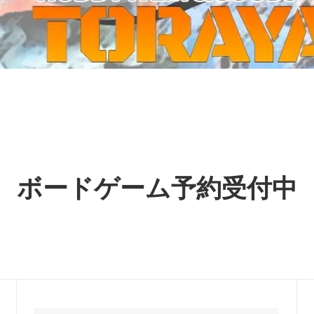
ーケット2024秋
ゲームマーケット2025秋
 from tarkov[タルコフ]
スイス迷彩 TAZ90
ラ
プラモデル
IN
グローブ特集
ク[BattleTech]
ホビー用塗料・ツール
れたのでお金が必要セール!
ファレホ トゥルーメタリック
金
GUNDAM UNIVERSE
ins Creed: Animus
ディングカード(トレカ)
キャラクターアイテム(食玩類)
キャラクター雑貨
ベイブレード
ボードゲーム予約受付中
エアソフトガン
器・関連パーツ
各種マガジン
ン関連工具・メンテナンス用品
ミリタリー書籍・雑誌