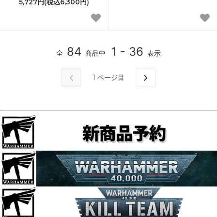
5,727円(税込6,300円)
84
1 - 36
全
商品中
表示
1
ページ目