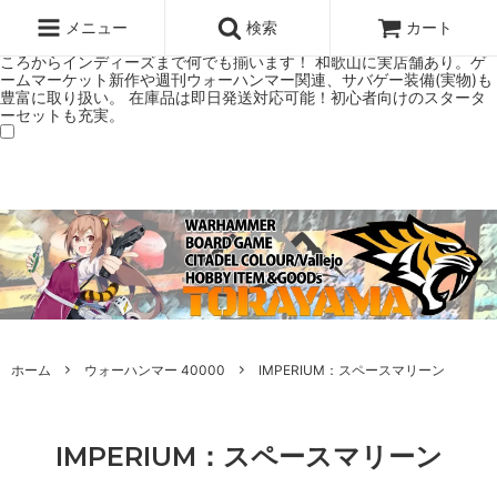
ウォーハンマー(40k/AoS)、ボードゲーム、シタデルカラーの正規プレ
ミアムショップTORAYAMA。通販・オンラインショップです！ ウォー
メニュー
検索
カート
ハンマーとボードゲームのことなら当店へ！ボードゲームもメジャーど
ころからインディーズまで何でも揃います！ 和歌山に実店舗あり。ゲ
ームマーケット新作や週刊ウォーハンマー関連、サバゲー装備(実物)も
豊富に取り扱い。 在庫品は即日発送対応可能！初心者向けのスタータ
ーセットも充実。
ホーム
ウォーハンマー 40000
IMPERIUM：スペースマリーン
IMPERIUM：スペースマリーン