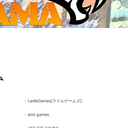
ジ・ダイストレイ・GWS以外のダイス
CMON JAPAN
など)
世界の童話シリーズ
JOYTOY(ジョイトイ)
SFA製高性能Lipoバッテリー
モンスターハンター
メタル
ミニチュア用ベース
超合金魂
ぬいぐるみ
シルバニアファミリー
ム
装備品
バッテリー
LadleGames[ラドルゲームズ]
その他アイテム・ワッペン類
amii games.