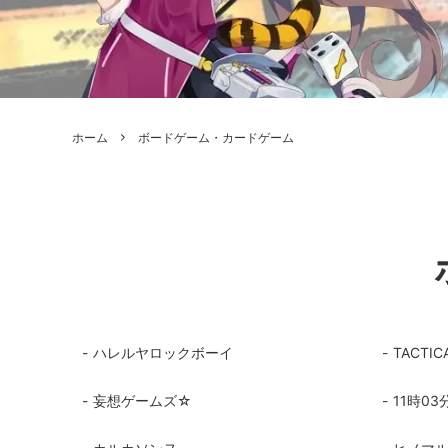
ボードゲーム
ゲームマ
エアソフトガン本体各種
escape
ボードゲーム・ホビー関係書籍
ガンプ
メッセージパッチ
RED W
ZOIDS(ゾイド)
バトルテッ
ホーム
ボードゲーム・カードゲーム
ミリタリーナレッジレポーツ
PC壊
ROBOT魂
DX超合
Halo: Flashpoint
Assass
ねんどろいど
トレー
フィギュア
雑貨・
レゴ(LEGO)
限定品
カスタムパーツ
光学機
ハレルヤロックボーイ
TACTIC
レーション・災害備蓄用品
エアガ
妄想ゲームズ☆
11時0
フィールドチケット