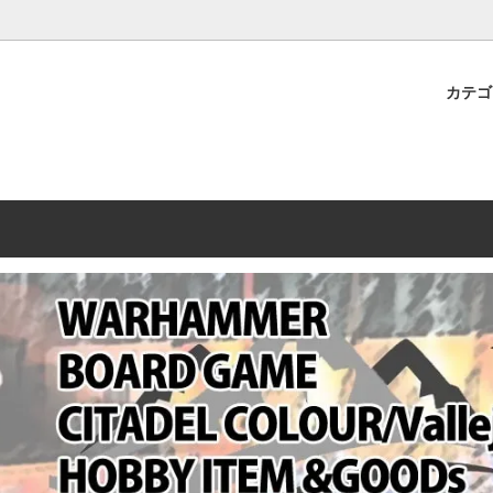
プレミアムショップTORAYAMA。通販・オンラインショップです！ ウ
ームマーケット新作や週刊ウォーハンマー関連、サバゲー装備(実物)も
カテ
lashpoint
替えセール!
売・卸販売について
ウォーハンマー 40000
LINE登録者限定セール
営業日・営業時間について
ンマー ホルスヘレシー[The
AMMER(ウォーハンマー)
フトガンの修理、カスタムについ
ウォーハンマー ホルスヘレシー
ウォーハンマー40,000：ア
トラパレ2023SUMMER
Heresy]
ンズ・インペリアリス
[Warhammer 40,000: Arma
11版
ハンマー ウォークライ
ット刊行 週刊ウォーハンマー
ウォーハンマー オールドワー
ウォーハンマー40000 大会 202
オンライン限定品
ットパトロールの発売日リストと
ウォーハンマーワールド製品
WAKAYAMA
ォーハンマーの発送について
ンマー ミドルアース(Middle-
ォース(40K/AOS)
シタデルカラー・シタデルブラ
勢力ダイス
テム
ンマー40000 各勢力
デスウォッチ
ォーハンマー
vallejo(ファレホ)
レイン
ミニチュア輸送用プロテクトケ
ARMORED CORE[アーマード
ゲーム・カードゲーム
カードスリーブ