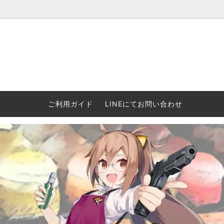
ウォーハンマー(40k/AoS)、ボードゲーム、シタデルカラーの正規
ころからインディーズまで何でも揃います！ 和歌山に実店舗あり。ゲ
セットも充実。
プラコロ
再入荷
当店の商品について
Halo: F
車買い
業務販
ウォーハンマー NECROMUNDA[ネクロ
2/14発売予約
Paypal決済/銀行振り込みについて
ウォーハ
WARH
エアソ
ご利用ガイド
LINEにてお問い合わせ
ムンダ]
Horus 
て
ウォーハンマー アンダーワールド
予約品に関しての注意事項
ウォー
アシェ
Space Marine 2特集
GWS
コンバ
週刊ウ
ウォーハンマー・クエスト
コンバットパトロール/スピアヘッド
ウォーハ
バトルフ
earth™)
AOS各勢力永久呪文(エンドレススペル)
ウォーハ
GWS製ウォーハンマー関連グッツ(書籍
週刊ウ
FLOST製アイテム
MtOテ
など)
週刊ウォーハンマー
DSPIAE
ガンダムアッセンブル関連品
ボード