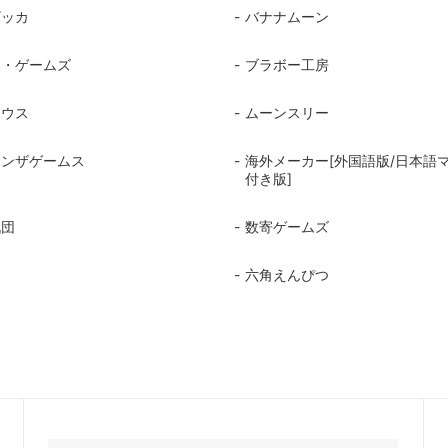
ザッカ
バナナムーン
ド・ゲームズ
ブラボー工房
ハウス
ムーンスリー
インザゲームス
海外メーカー[外国語版/日本語
付き版]
戯団
数寄ゲームズ
六角えんぴつ