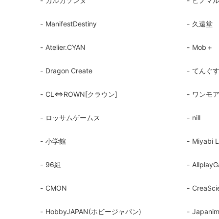
カルカソンヌ
ヒノマ
ManifestDestiny
久遠堂
Atelier.CYAN
Mob＋
Dragon Create
てんぐ
CL⇔ROWN[クラウン]
ワンモ
ロッサムゲームス
nill
小学館
Miyabi 
96組
Allplay
CMON
CreaSci
HobbyJAPAN(ホビージャパン)
Japani