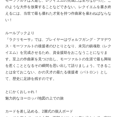
モーツァルトは夭逝し、レクイエムの完成には至らなかった。こ
のような大作を放棄することなどできない。レクイエムを書き終
えるには、当世で最も優れた才覚を持つ作曲家を雇わねばならな
い！
ルールブックより
『ラクリモーサ』では、プレイヤーはヴォルフガング・アマデウ
ス・モーツァルトの後援者のひとりとなり、未完の鎮魂歌（レク
イエム）を完成させるため、資金援助をおこなうことになりま
す。至上の作曲家を見つけ出し、モーツァルトの生涯で最も興味
を惹くこととなるその瞬間を思い出して語りましょう。できるこ
とは全ておこない、かの天才の最たる後援者（パトロン）とし
て、歴史に足跡を残すのです。
とにかくおしゃれ！
魅力的なヨーロッパ地図の上での旅
カードを差し込める、2層式の個人ボード