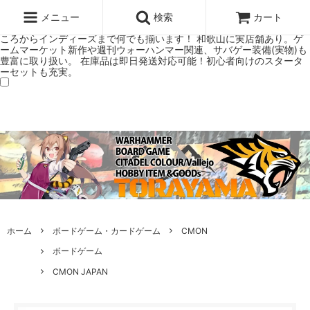
ウォーハンマー(40k/AoS)、ボードゲーム、シタデルカラーの正規プレ
ミアムショップTORAYAMA。通販・オンラインショップです！ ウォー
メニュー
検索
カート
ハンマーとボードゲームのことなら当店へ！ボードゲームもメジャーど
ころからインディーズまで何でも揃います！ 和歌山に実店舗あり。ゲ
ームマーケット新作や週刊ウォーハンマー関連、サバゲー装備(実物)も
豊富に取り扱い。 在庫品は即日発送対応可能！初心者向けのスタータ
ーセットも充実。
ホーム
ボードゲーム・カードゲーム
CMON
ボードゲーム
CMON JAPAN