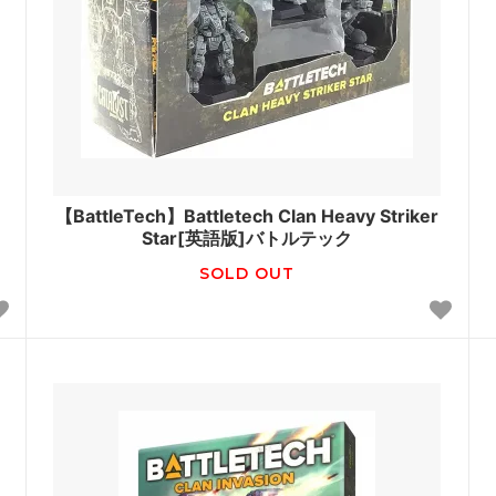
【BattleTech】Battletech Clan Heavy Striker
Star[英語版]バトルテック
SOLD OUT