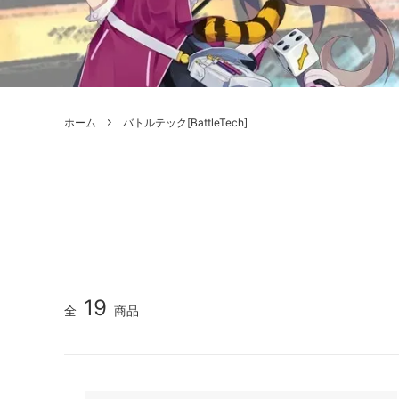
ボードゲーム
ゲームマ
エアソフトガン本体各種
escape
ボードゲーム・ホビー関係書籍
ガンプ
メッセージパッチ
RED W
ZOIDS(ゾイド)
バトルテッ
ホーム
バトルテック[BattleTech]
ミリタリーナレッジレポーツ
PC壊
ROBOT魂
DX超合
Halo: Flashpoint
Assass
ねんどろいど
トレー
フィギュア
雑貨・
レゴ(LEGO)
限定品
カスタムパーツ
光学機
19
全
商品
レーション・災害備蓄用品
エアガ
フィールドチケット