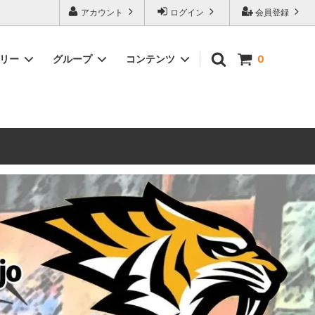
ォーハンマーとボードゲームのことなら当店へ！ボードゲームもメジャーど
アカウント
ログイン
会員登録
豊富に取り扱い。 在庫品は即日発送対応可能！初心者向けのスターター
ゴリー
グループ
コンテンツ
0
ウォーハンマー キルチーム
新製品予約
メール不着トラブルについて
 レギオ
ルマゲドン
ウォーハンマーエイジオブシグマー
ウォーハンマー ルールブック
ウォーハンマー40000ゲーム大会
geddon]
(AoS)
2025
ルド
6 in
ウォーハンマー ブラッドボウル[Blood
Bowl]
テレイン（ウォーハンマー情景モデル）
ンドアイ
WARHAMME BLACK LIBRARY(ウォー
40000で使えるヘレシーユニット
ハンマーブラックライブラリー)
English
Two Thin Coats
ース
シタデルカラーセット販売
コア]
ボードゲーム予約受付中
ボードゲームグッツ(コンバットゲー