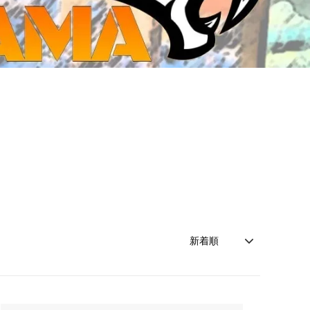
ジ・ダイストレイ・GWS以外のダイス
CMON JAPAN
など)
世界の童話シリーズ
JOYTOY(ジョイトイ)
SFA製高性能Lipoバッテリー
モンスターハンター
メタル
ミニチュア用ベース
超合金魂
ぬいぐるみ
シルバニアファミリー
装備品
バッテリー
その他アイテム・ワッペン類