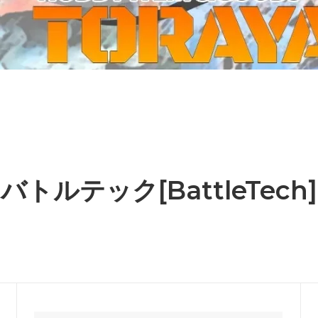
ーケット2024秋
ゲームマーケット2025秋
 from tarkov[タルコフ]
スイス迷彩 TAZ90
ラ
プラモデル
IN
グローブ特集
ク[BattleTech]
ホビー用塗料・ツール
れたのでお金が必要セール!
ファレホ トゥルーメタリック
金
GUNDAM UNIVERSE
ins Creed: Animus
ディングカード(トレカ)
キャラクターアイテム(食玩類)
キャラクター雑貨
ベイブレード
バトルテック[BattleTech]
エアソフトガン
器・関連パーツ
各種マガジン
ン関連工具・メンテナンス用品
ミリタリー書籍・雑誌