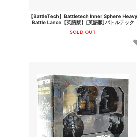
【BattleTech】Battletech Inner Sphere Heav
Battle Lance【英語版】[英語版]バトルテック
SOLD OUT