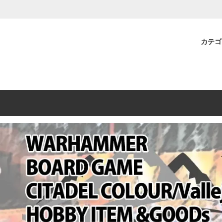
プレミアムショップTORAYAMA。通販・オンラインショップです！ ウ
ームマーケット新作や週刊ウォーハンマー関連、サバゲー装備(実物)も
カテ
lashpoint
替えセール!
売・卸販売について
ウォーハンマー 40000
LINE登録者限定セール
営業日・営業時間について
ンマー ホルスヘレシー[The
AMMER(ウォーハンマー)
フトガンの修理、カスタムについ
ウォーハンマー ホルスヘレシー
ウォーハンマー40,000：ア
トラパレ2023SUMMER
Heresy]
ンズ・インペリアリス
[Warhammer 40,000: Arma
11版
ハンマー ウォークライ
ット刊行 週刊ウォーハンマー
ウォーハンマー オールドワー
ウォーハンマー40000 大会 202
オンライン限定品
ットパトロールの発売日リストと
ウォーハンマーワールド製品
WAKAYAMA
ォーハンマーの発送について
ンマー ミドルアース(Middle-
ォース(40K/AOS)
シタデルカラー・シタデルブラ
勢力ダイス
テム
ンマー40000 各勢力
デスウォッチ
ォーハンマー
vallejo(ファレホ)
レイン
ミニチュア輸送用プロテクトケ
ARMORED CORE[アーマード
ゲーム・カードゲーム
カードスリーブ