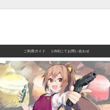
ウォーハンマー(40k/AoS)、ボードゲーム、シタデルカラーの正規
ころからインディーズまで何でも揃います！ 和歌山に実店舗あり。ゲ
セットも充実。
プラコロ
再入荷
当店の商品について
Halo: F
車買い
業務販
ウォーハンマー NECROMUNDA[ネクロ
2/14発売予約
Paypal決済/銀行振り込みについて
ウォーハ
WARH
エアソ
ご利用ガイド
LINEにてお問い合わせ
ムンダ]
Horus 
て
ウォーハンマー アンダーワールド
予約品に関しての注意事項
ウォー
アシェ
Space Marine 2特集
GWS
コンバ
週刊ウ
ウォーハンマー・クエスト
コンバットパトロール/スピアヘッド
ウォーハ
バトルフ
earth™)
AOS各勢力永久呪文(エンドレススペル)
ウォーハ
GWS製ウォーハンマー関連グッツ(書籍
週刊ウ
FLOST製アイテム
MtOテ
など)
週刊ウォーハンマー
DSPIAE
ガンダムアッセンブル関連品
ボード