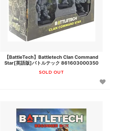
【BattleTech】Battletech Clan Command
Star[英語版]バトルテック 861603000350
SOLD OUT