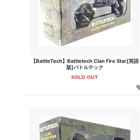
【BattleTech】Battletech Clan Fire Star[英語
版]バトルテック
SOLD OUT