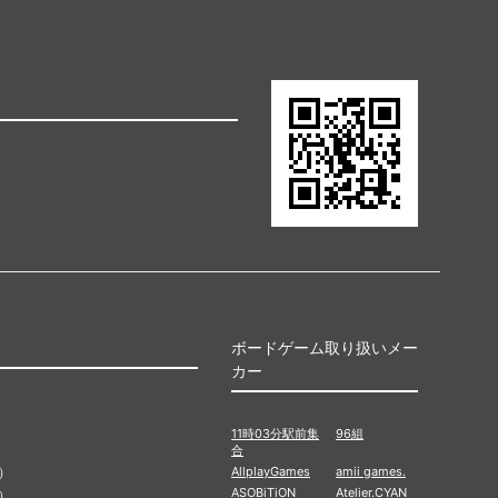
ボードゲーム取り扱いメー
カー
11時03分駅前集
96組
合
）
AllplayGames
amii games.
ASOBiTiON
Atelier.CYAN
）