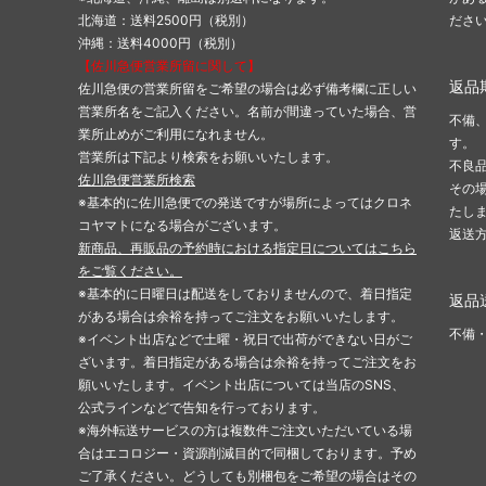
北海道：送料2500円（税別）
ださ
沖縄：送料4000円（税別）
【佐川急便営業所留に関して】
返品
佐川急便の営業所留をご希望の場合は必ず備考欄に正しい
営業所名をご記入ください。名前が間違っていた場合、営
不備
業所止めがご利用になれません。
す。
営業所は下記より検索をお願いいたします。
不良
佐川急便営業所検索
その
※基本的に佐川急便での発送ですが場所によってはクロネ
たし
コヤマトになる場合がございます。
返送
新商品、再販品の予約時における指定日についてはこちら
をご覧ください。
※基本的に日曜日は配送をしておりませんので、着日指定
返品
がある場合は余裕を持ってご注文をお願いいたします。
不備
※イベント出店などで土曜・祝日で出荷ができない日がご
ざいます。着日指定がある場合は余裕を持ってご注文をお
願いいたします。イベント出店については当店のSNS、
公式ラインなどで告知を行っております。
※海外転送サービスの方は複数件ご注文いただいている場
合はエコロジー・資源削減目的で同梱しております。予め
ご了承ください。どうしても別梱包をご希望の場合はその