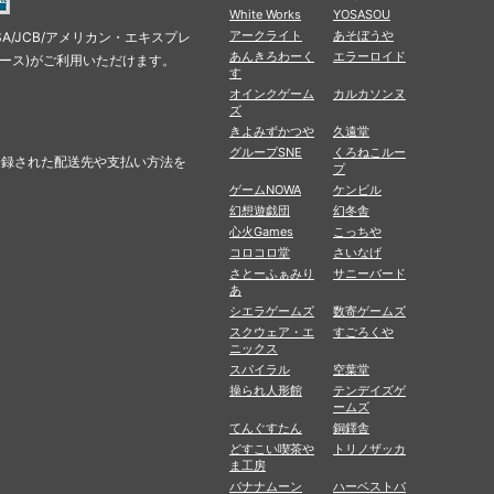
White Works
YOSASOU
アークライト
あそぼうや
SA/JCB/アメリカン・エキスプレ
あんきろわーく
エラーロイド
ナース)がご利用いただけます。
す
オインクゲーム
カルカソンヌ
ズ
きよみずかつや
久遠堂
グループSNE
くろねこルー
に登録された配送先や支払い方法を
プ
ゲームNOWA
ケンビル
幻想遊戯団
幻冬舎
心火Games
こっちや
コロコロ堂
さいなげ
さとーふぁみり
サニーバード
あ
シエラゲームズ
数寄ゲームズ
スクウェア・エ
すごろくや
ニックス
スパイラル
空葉堂
操られ人形館
テンデイズゲ
ームズ
てんぐすたん
銅鐸舎
どすこい喫茶や
トリノザッカ
ま工房
バナナムーン
ハーベストバ