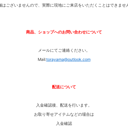
舗はございませんので、実際に現地にご来店をいただくことはできませ
ーケット2024秋
ゲームマーケット2025秋
 from tarkov[タルコフ]
スイス迷彩 TAZ90
ラ
プラモデル
商品、ショップへのお問い合わせについて
IN
グローブ特集
ク[BattleTech]
ホビー用塗料・ツール
れたのでお金が必要セール!
ファレホ トゥルーメタリック
金
GUNDAM UNIVERSE
メールにてご連絡ください。
ins Creed: Animus
ディングカード(トレカ)
キャラクターアイテム(食玩類)
Mail:
torayama@outlook.com
キャラクター雑貨
ベイブレード
エアソフトガン
配送について
器・関連パーツ
各種マガジン
ン関連工具・メンテナンス用品
ミリタリー書籍・雑誌
入金確認後、配送を行います。
お取り寄せアイテムなどの場合は
入金確認