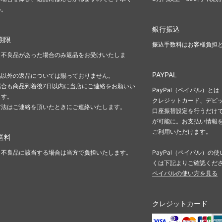
い。
銀行振込
期限
振込手数料はお客様負担
、不良品があった場合のみ返品をお受けいたしま
PAYPAL
品以外の返品については賜っておりません。
場合も商品到着後7日以内に当店にご連絡をお願いい
PayPal（ペイパル）とは
ます。
クレジットカード、デビ
方法はご連絡を頂いたときにご連絡いたします。
口座振替設定を行うだけで
が可能に。お支払い情報
ご利用いただけます。
送料
・不良品に該当する場合は当方で負担いたします。
PayPal（ペイパル）
くは下記よりご確認くだ
ペイパルの使い方を見る
クレジットカード