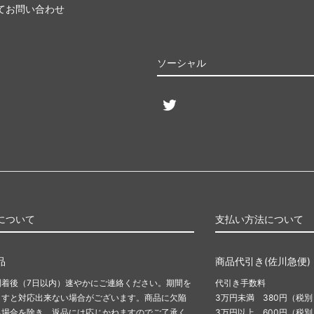
てお問い合わせ
ソーシャル
について
支払い方法について
品
商品代引き(佐川急便)
到着後（7日以内）速やかにご連絡ください。期間を
代引き手数料
ますと対応出来ない場合がございます。商品に欠陥
3万円未満 380円（税別
る場合を除き、返品には応じかねますのでご了承く
3万円以上 600円（税別