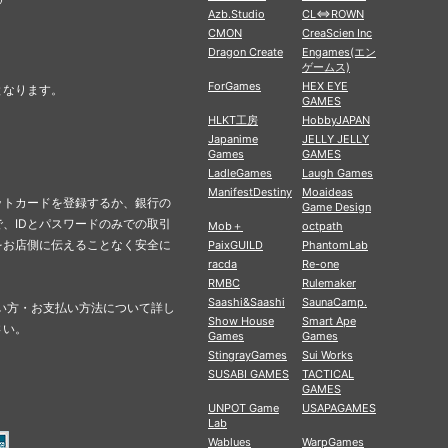
Azb.Studio
CL⇔ROWN
CMON
CreaScien Inc
Dragon Create
Engames(エン
ゲームス)
ForGames
HEX EYE
となります。
GAMES
HLKT工房
HobbyJAPAN
Japanime
JELLY JELLY
Games
GAMES
LadleGames
Laugh Games
ManifestDestiny
Moaideas
ットカードを登録するか、銀行の
Game Design
、IDとパスワードのみでの取引
Mob＋
octpath
をお店側に伝えることなく安全に
PaixGUILD
PhantomLab
racda
Re-one
RMBC
Rulemaker
Saashi&Saashi
SaunaCamp.
の使い方・お支払い方法について詳し
Show House
Smart Ape
さい。
Games
Games
StingrayGames
Sui Works
SUSABI GAMES
TACTICAL
GAMES
UNPOT Game
USAPAGAMES
Lab
Wablues
WarpGames