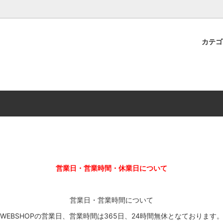
プレミアムショップTORAYAMA。通販・オンラインショップです！ ウ
ームマーケット新作や週刊ウォーハンマー関連、サバゲー装備(実物)も
カテ
lashpoint
替えセール!
売・卸販売について
ウォーハンマー 40000
LINE登録者限定セール
営業日・営業時間について
ンマー ホルスヘレシー[The
AMMER(ウォーハンマー)
フトガンの修理、カスタムについ
ウォーハンマー ホルスヘレシー
ウォーハンマー40,000：ア
トラパレ2023SUMMER
Heresy]
ンズ・インペリアリス
[Warhammer 40,000: Arma
11版
ハンマー ウォークライ
ット刊行 週刊ウォーハンマー
ウォーハンマー オールドワー
ウォーハンマー40000 大会 202
オンライン限定品
ットパトロールの発売日リストと
ウォーハンマーワールド製品
WAKAYAMA
ォーハンマーの発送について
ンマー ミドルアース(Middle-
ォース(40K/AOS)
シタデルカラー・シタデルブラ
勢力ダイス
テム
営業日・営業時間・休業日について
ンマー40000 各勢力
デスウォッチ
ォーハンマー
vallejo(ファレホ)
レイン
ミニチュア輸送用プロテクトケ
営業日・営業時間について
WEBSHOPの営業日、営業時間は365日、24時間無休となております
ARMORED CORE[アーマード
ゲーム・カードゲーム
カードスリーブ