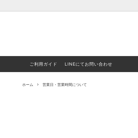
ウォーハンマー(40k/AoS)、ボードゲーム、シタデルカラーの正規
ころからインディーズまで何でも揃います！ 和歌山に実店舗あり。ゲ
セットも充実。
プラコロ
再入荷
当店の商品について
Halo: F
車買い
業務販
ウォーハンマー NECROMUNDA[ネクロ
2/14発売予約
Paypal決済/銀行振り込みについて
ウォーハ
WARH
エアソ
ご利用ガイド
LINEにてお問い合わせ
ムンダ]
Horus 
て
ウォーハンマー アンダーワールド
予約品に関しての注意事項
ウォー
アシェ
Space Marine 2特集
GWS
コンバ
ホーム
営業日・営業時間について
週刊ウ
ウォーハンマー・クエスト
コンバットパトロール/スピアヘッド
ウォーハ
バトルフ
earth™)
AOS各勢力永久呪文(エンドレススペル)
ウォーハ
GWS製ウォーハンマー関連グッツ(書籍
週刊ウ
FLOST製アイテム
MtOテ
など)
週刊ウォーハンマー
DSPIAE
ガンダムアッセンブル関連品
ボード