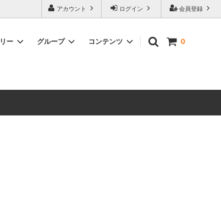
ォーハンマーとボードゲームのことなら当店へ！ボードゲームもメジャーど
アカウント
ログイン
会員登録
豊富に取り扱い。 在庫品は即日発送対応可能！初心者向けのスターター
ゴリー
グループ
コンテンツ
0
ウォーハンマー キルチーム
新製品予約
メール不着トラブルについて
 レギオ
ルマゲドン
ウォーハンマーエイジオブシグマー
ウォーハンマー ルールブック
ウォーハンマー40000ゲーム大会
geddon]
(AoS)
2025
ルド
6 in
ウォーハンマー ブラッドボウル[Blood
Bowl]
テレイン（ウォーハンマー情景モデル）
ンドアイ
WARHAMME BLACK LIBRARY(ウォー
40000で使えるヘレシーユニット
ハンマーブラックライブラリー)
English
Two Thin Coats
ース
シタデルカラーセット販売
。
コア]
ボードゲーム予約受付中
ボードゲームグッツ(コンバットゲー