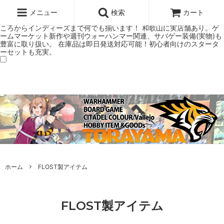
ウォーハンマー(40k/AoS)、ボードゲーム、シタデルカラーの正規プレ
ミアムショップTORAYAMA。通販・オンラインショップです！ ウォー
メニュー
検索
カート
ハンマーとボードゲームのことなら当店へ！ボードゲームもメジャーど
ころからインディーズまで何でも揃います！ 和歌山に実店舗あり。ゲ
ームマーケット新作や週刊ウォーハンマー関連、サバゲー装備(実物)も
豊富に取り扱い。 在庫品は即日発送対応可能！初心者向けのスタータ
ーセットも充実。
ホーム
FLOST製アイテム
FLOST製アイテム