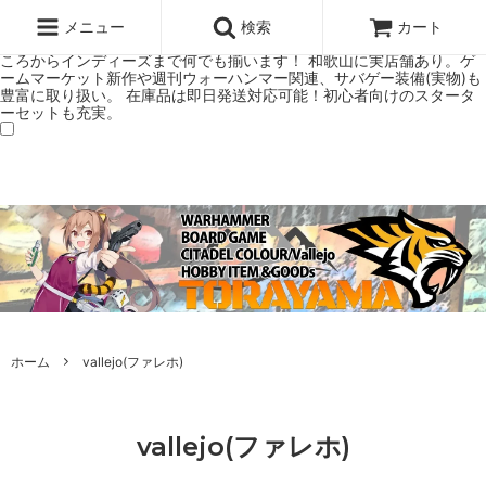
ウォーハンマー(40k/AoS)、ボードゲーム、シタデルカラーの正規プレ
ミアムショップTORAYAMA。通販・オンラインショップです！ ウォー
メニュー
検索
カート
ハンマーとボードゲームのことなら当店へ！ボードゲームもメジャーど
ころからインディーズまで何でも揃います！ 和歌山に実店舗あり。ゲ
ームマーケット新作や週刊ウォーハンマー関連、サバゲー装備(実物)も
豊富に取り扱い。 在庫品は即日発送対応可能！初心者向けのスタータ
ーセットも充実。
ホーム
vallejo(ファレホ)
vallejo(ファレホ)