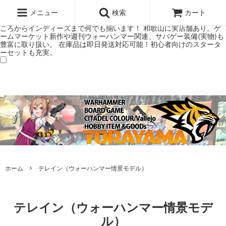
ウォーハンマー(40k/AoS)、ボードゲーム、シタデルカラーの正規プレ
ミアムショップTORAYAMA。通販・オンラインショップです！ ウォー
メニュー
検索
カート
ハンマーとボードゲームのことなら当店へ！ボードゲームもメジャーど
ころからインディーズまで何でも揃います！ 和歌山に実店舗あり。ゲ
ームマーケット新作や週刊ウォーハンマー関連、サバゲー装備(実物)も
豊富に取り扱い。 在庫品は即日発送対応可能！初心者向けのスタータ
ーセットも充実。
ホーム
テレイン（ウォーハンマー情景モデル）
テレイン（ウォーハンマー情景モデ
ル）