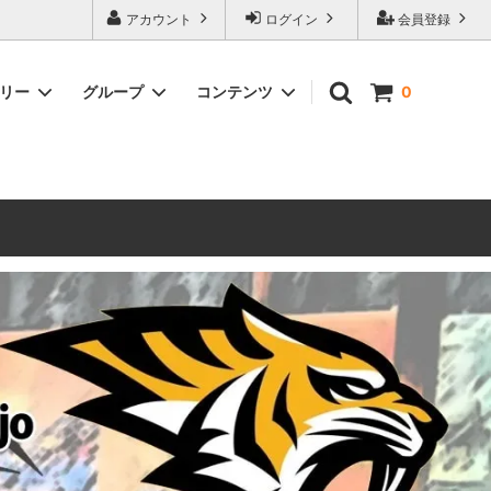
ォーハンマーとボードゲームのことなら当店へ！ボードゲームもメジャーど
アカウント
ログイン
会員登録
豊富に取り扱い。 在庫品は即日発送対応可能！初心者向けのスターター
ゴリー
グループ
コンテンツ
0
ウォーハンマー キルチーム
新製品予約
メール不着トラブルについて
 レギオ
ルマゲドン
ウォーハンマーエイジオブシグマー
ウォーハンマー ルールブック
ウォーハンマー40000ゲーム大会
geddon]
(AoS)
2025
ルド
6 in
ウォーハンマー ブラッドボウル[Blood
Bowl]
テレイン（ウォーハンマー情景モデル）
ンドアイ
WARHAMME BLACK LIBRARY(ウォー
40000で使えるヘレシーユニット
ハンマーブラックライブラリー)
English
Two Thin Coats
ース
シタデルカラーセット販売
コア]
ボードゲーム予約受付中
ボードゲームグッツ(コンバットゲー