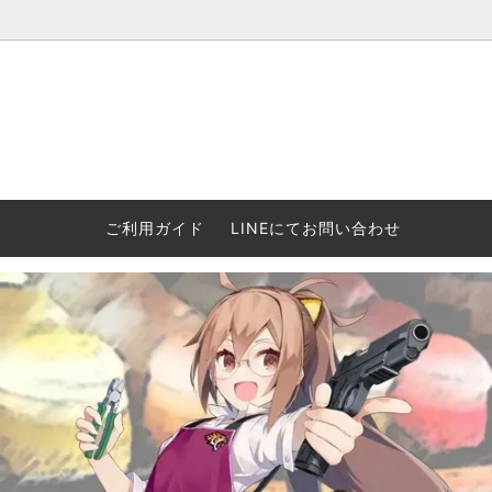
ウォーハンマー(40k/AoS)、ボードゲーム、シタデルカラーの正規
ころからインディーズまで何でも揃います！ 和歌山に実店舗あり。ゲ
セットも充実。
プラコロ
再入荷
当店の商品について
Halo: F
車買い
業務販
ウォーハンマー NECROMUNDA[ネクロ
2/14発売予約
Paypal決済/銀行振り込みについて
ウォーハ
WARH
エアソ
ご利用ガイド
LINEにてお問い合わせ
ムンダ]
Horus 
て
ウォーハンマー アンダーワールド
予約品に関しての注意事項
ウォー
アシェ
Space Marine 2特集
GWS
コンバ
週刊ウ
ウォーハンマー・クエスト
コンバットパトロール/スピアヘッド
ウォーハ
バトルフ
earth™)
AOS各勢力永久呪文(エンドレススペル)
ウォーハ
GWS製ウォーハンマー関連グッツ(書籍
週刊ウ
FLOST製アイテム
MtOテ
など)
週刊ウォーハンマー
DSPIAE
ガンダムアッセンブル関連品
ボード