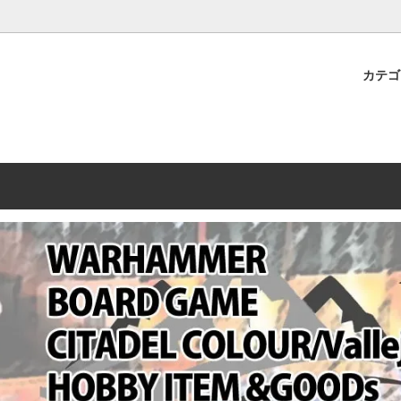
プレミアムショップTORAYAMA。通販・オンラインショップです！ ウ
ームマーケット新作や週刊ウォーハンマー関連、サバゲー装備(実物)も
カテ
lashpoint
替えセール!
売・卸販売について
ウォーハンマー 40000
LINE登録者限定セール
営業日・営業時間について
ンマー ホルスヘレシー[The
AMMER(ウォーハンマー)
フトガンの修理、カスタムについ
ウォーハンマー ホルスヘレシー
ウォーハンマー40,000：ア
トラパレ2023SUMMER
Heresy]
ンズ・インペリアリス
[Warhammer 40,000: Arma
11版
ハンマー ウォークライ
ット刊行 週刊ウォーハンマー
ウォーハンマー オールドワー
ウォーハンマー40000 大会 202
オンライン限定品
ットパトロールの発売日リストと
ウォーハンマーワールド製品
WAKAYAMA
ォーハンマーの発送について
ンマー ミドルアース(Middle-
ォース(40K/AOS)
シタデルカラー・シタデルブラ
勢力ダイス
テム
ンマー40000 各勢力
デスウォッチ
ォーハンマー
vallejo(ファレホ)
レイン
ミニチュア輸送用プロテクトケ
ARMORED CORE[アーマード
ゲーム・カードゲーム
カードスリーブ