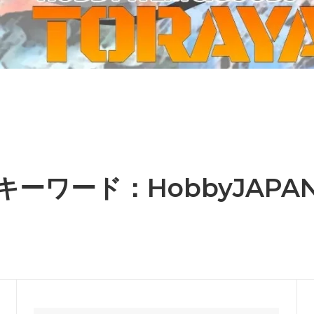
ーケット2024秋
ゲームマーケット2025秋
 from tarkov[タルコフ]
スイス迷彩 TAZ90
ラ
プラモデル
IN
グローブ特集
ク[BattleTech]
ホビー用塗料・ツール
れたのでお金が必要セール!
ファレホ トゥルーメタリック
金
GUNDAM UNIVERSE
ins Creed: Animus
ディングカード(トレカ)
キャラクターアイテム(食玩類)
キャラクター雑貨
ベイブレード
キーワード：HobbyJAPA
エアソフトガン
器・関連パーツ
各種マガジン
ン関連工具・メンテナンス用品
ミリタリー書籍・雑誌