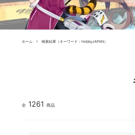
ボードゲーム
ゲームマ
エアソフトガン本体各種
escape
ボードゲーム・ホビー関係書籍
ガンプ
メッセージパッチ
RED W
ZOIDS(ゾイド)
バトルテッ
ホーム
検索結果（キーワード：HobbyJAPAN）
ミリタリーナレッジレポーツ
PC壊
ROBOT魂
DX超合
Halo: Flashpoint
Assass
ねんどろいど
トレー
フィギュア
雑貨・
レゴ(LEGO)
限定品
カスタムパーツ
光学機
1261
全
商品
レーション・災害備蓄用品
エアガ
フィールドチケット