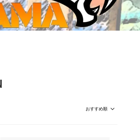
ジ・ダイストレイ・GWS以外のダイス
CMON JAPAN
など)
世界の童話シリーズ
JOYTOY(ジョイトイ)
SFA製高性能Lipoバッテリー
モンスターハンター
メタル
ミニチュア用ベース
超合金魂
ぬいぐるみ
シルバニアファミリー
N
装備品
バッテリー
その他アイテム・ワッペン類