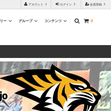
ォーハンマーとボードゲームのことなら当店へ！ボードゲームもメジャーど
アカウント
ログイン
会員登録
豊富に取り扱い。 在庫品は即日発送対応可能！初心者向けのスターター
ゴリー
グループ
コンテンツ
0
ウォーハンマー キルチーム
新製品予約
メール不着トラブルについて
 レギオ
ルマゲドン
ウォーハンマーエイジオブシグマー
ウォーハンマー ルールブック
ウォーハンマー40000ゲーム大会
geddon]
(AoS)
2025
ルド
6 in
ウォーハンマー ブラッドボウル[Blood
Bowl]
テレイン（ウォーハンマー情景モデル）
ンドアイ
WARHAMME BLACK LIBRARY(ウォー
40000で使えるヘレシーユニット
ハンマーブラックライブラリー)
English
Two Thin Coats
ース
シタデルカラーセット販売
コア]
ボードゲーム予約受付中
ボードゲームグッツ(コンバットゲー