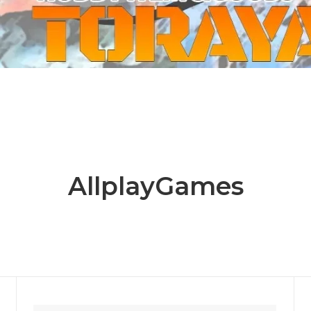
ーケット2024秋
ゲームマーケット2025秋
 from tarkov[タルコフ]
スイス迷彩 TAZ90
ラ
プラモデル
IN
グローブ特集
ク[BattleTech]
ホビー用塗料・ツール
れたのでお金が必要セール!
ファレホ トゥルーメタリック
金
GUNDAM UNIVERSE
ins Creed: Animus
ディングカード(トレカ)
キャラクターアイテム(食玩類)
キャラクター雑貨
ベイブレード
AllplayGames
エアソフトガン
器・関連パーツ
各種マガジン
ン関連工具・メンテナンス用品
ミリタリー書籍・雑誌