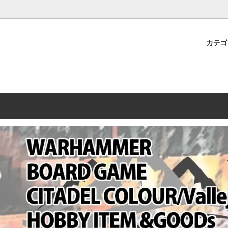
プレミアムショップTORAYAMA。通販・オンラインショップです！ ウ
ームマーケット新作や週刊ウォーハンマー関連、サバゲー装備(実物)も
カテ
lashpoint
替えセール!
売・卸販売について
ウォーハンマー 40000
LINE登録者限定セール
営業日・営業時間について
ンマー ホルスヘレシー[The
AMMER(ウォーハンマー)
フトガンの修理、カスタムについ
ウォーハンマー ホルスヘレシー
ウォーハンマー40,000：ア
トラパレ2023SUMMER
Heresy]
ンズ・インペリアリス
[Warhammer 40,000: Arma
11版
ハンマー ウォークライ
ット刊行 週刊ウォーハンマー
ウォーハンマー オールドワー
ウォーハンマー40000 大会 202
オンライン限定品
ットパトロールの発売日リストと
ウォーハンマーワールド製品
WAKAYAMA
ォーハンマーの発送について
ンマー ミドルアース(Middle-
ォース(40K/AOS)
シタデルカラー・シタデルブラ
勢力ダイス
テム
ンマー40000 各勢力
デスウォッチ
ォーハンマー
vallejo(ファレホ)
レイン
ミニチュア輸送用プロテクトケ
ARMORED CORE[アーマード
ゲーム・カードゲーム
カードスリーブ