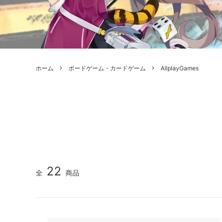
ボードゲーム
ゲームマ
エアソフトガン本体各種
escape
ボードゲーム・ホビー関係書籍
ガンプ
メッセージパッチ
RED W
ZOIDS(ゾイド)
バトルテッ
ホーム
ボードゲーム・カードゲーム
AllplayGames
ミリタリーナレッジレポーツ
PC壊
ROBOT魂
DX超合
Halo: Flashpoint
Assass
ねんどろいど
トレー
フィギュア
雑貨・
レゴ(LEGO)
限定品
カスタムパーツ
光学機
22
全
商品
レーション・災害備蓄用品
エアガ
フィールドチケット