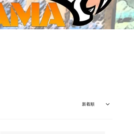
ジ・ダイストレイ・GWS以外のダイス
CMON JAPAN
など)
世界の童話シリーズ
JOYTOY(ジョイトイ)
SFA製高性能Lipoバッテリー
モンスターハンター
メタル
ミニチュア用ベース
超合金魂
ぬいぐるみ
シルバニアファミリー
装備品
バッテリー
その他アイテム・ワッペン類