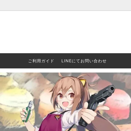
ウォーハンマー(40k/AoS)、ボードゲーム、シタデルカラーの正規
ころからインディーズまで何でも揃います！ 和歌山に実店舗あり。ゲ
セットも充実。
プラコロ
再入荷
当店の商品について
Halo: F
車買い
業務販
ウォーハンマー NECROMUNDA[ネクロ
2/14発売予約
Paypal決済/銀行振り込みについて
ウォーハ
WARH
エアソ
ご利用ガイド
LINEにてお問い合わせ
ムンダ]
Horus 
て
ウォーハンマー アンダーワールド
予約品に関しての注意事項
ウォー
アシェ
Space Marine 2特集
GWS
コンバ
週刊ウ
ウォーハンマー・クエスト
コンバットパトロール/スピアヘッド
ウォーハ
バトルフ
earth™)
AOS各勢力永久呪文(エンドレススペル)
ウォーハ
GWS製ウォーハンマー関連グッツ(書籍
週刊ウ
FLOST製アイテム
MtOテ
など)
週刊ウォーハンマー
DSPIAE
ガンダムアッセンブル関連品
ボード