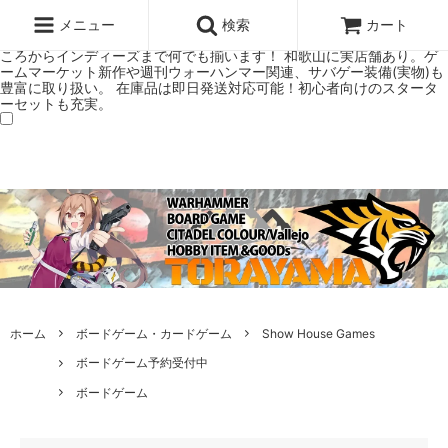
ウォーハンマー(40k/AoS)、ボードゲーム、シタデルカラーの正規プレ
ミアムショップTORAYAMA。通販・オンラインショップです！ ウォー
メニュー
検索
カート
ハンマーとボードゲームのことなら当店へ！ボードゲームもメジャーど
ころからインディーズまで何でも揃います！ 和歌山に実店舗あり。ゲ
ームマーケット新作や週刊ウォーハンマー関連、サバゲー装備(実物)も
豊富に取り扱い。 在庫品は即日発送対応可能！初心者向けのスタータ
ーセットも充実。
ホーム
ボードゲーム・カードゲーム
Show House Games
ボードゲーム予約受付中
ボードゲーム