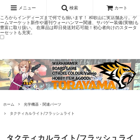
ウォーハンマー(40k/AoS)、ボードゲーム、シタデルカラーの正規プレ
ミアムショップTORAYAMA。通販・オンラインショップです！ ウォー
メニュー
検索
カート
ハンマーとボードゲームのことなら当店へ！ボードゲームもメジャーど
ころからインディーズまで何でも揃います！ 和歌山に実店舗あり。ゲ
ームマーケット新作や週刊ウォーハンマー関連、サバゲー装備(実物)も
豊富に取り扱い。 在庫品は即日発送対応可能！初心者向けのスタータ
ーセットも充実。
ホーム
光学機器・関連パーツ
タクティカルライト/フラッシュライト
タクティカルライト/フラッシュライ