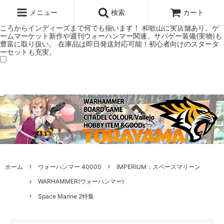
ウォーハンマー(40k/AoS)、ボードゲーム、シタデルカラーの正規プレ
ミアムショップTORAYAMA。通販・オンラインショップです！ ウォー
メニュー
検索
カート
ハンマーとボードゲームのことなら当店へ！ボードゲームもメジャーど
ころからインディーズまで何でも揃います！ 和歌山に実店舗あり。ゲ
ームマーケット新作や週刊ウォーハンマー関連、サバゲー装備(実物)も
豊富に取り扱い。 在庫品は即日発送対応可能！初心者向けのスタータ
ーセットも充実。
ホーム
ウォーハンマー 40000
IMPERIUM：スペースマリーン
WARHAMMER(ウォーハンマー)
Space Marine 2特集