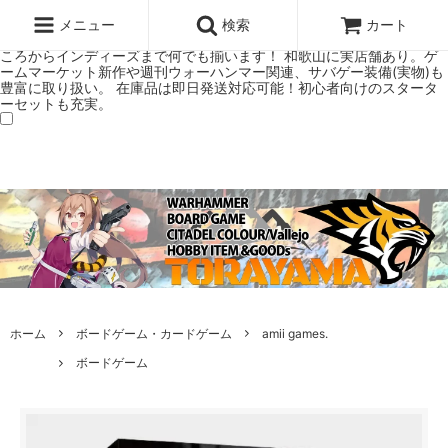
ウォーハンマー(40k/AoS)、ボードゲーム、シタデルカラーの正規プレ
ミアムショップTORAYAMA。通販・オンラインショップです！ ウォー
メニュー
検索
カート
ハンマーとボードゲームのことなら当店へ！ボードゲームもメジャーど
ころからインディーズまで何でも揃います！ 和歌山に実店舗あり。ゲ
ームマーケット新作や週刊ウォーハンマー関連、サバゲー装備(実物)も
豊富に取り扱い。 在庫品は即日発送対応可能！初心者向けのスタータ
ーセットも充実。
ホーム
ボードゲーム・カードゲーム
amii games.
ボードゲーム