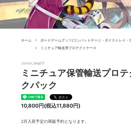
ボードゲーム
ゲームマ
エアソフトガン本体各種
escape
ボードゲーム・ホビー関係書籍
ガンプ
メッセージパッチ
RED W
ZOIDS(ゾイド)
バトルテッ
ホーム
ボードゲームグッツ(コンバットゲージ・ダイストレイ・G
ミリタリーナレッジレポーツ
PC壊
ROBOT魂
DX超合
ミニチュア輸送用プロテクトケース
Halo: Flashpoint
Assass
ねんどろいど
トレー
Jucoci_bag03
フィギュア
雑貨・
ミニチュア保管輸送プロテ
レゴ(LEGO)
限定品
クパック
カスタムパーツ
光学機
10,800円(税込11,880円)
レーション・災害備蓄用品
エアガ
フィールドチケット
2月入荷予定の再販予約となります。