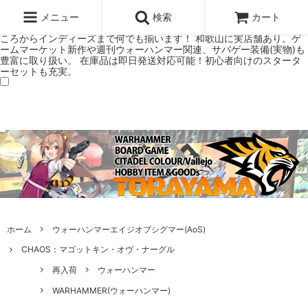
ウォーハンマー(40k/AoS)、ボードゲーム、シタデルカラーの正規プレ
ミアムショップTORAYAMA。通販・オンラインショップです！ ウォー
メニュー
検索
カート
ハンマーとボードゲームのことなら当店へ！ボードゲームもメジャーど
ころからインディーズまで何でも揃います！ 和歌山に実店舗あり。ゲ
ームマーケット新作や週刊ウォーハンマー関連、サバゲー装備(実物)も
豊富に取り扱い。 在庫品は即日発送対応可能！初心者向けのスタータ
ーセットも充実。
ホーム
ウォーハンマーエイジオブシグマー(AoS)
CHAOS：マゴットキン・オヴ・ナーグル
再入荷
ウォーハンマー
WARHAMMER(ウォーハンマー)