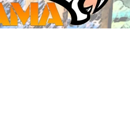
ジ・ダイストレイ・GWS以外のダイス
CMON JAPAN
など)
世界の童話シリーズ
JOYTOY(ジョイトイ)
SFA製高性能Lipoバッテリー
モンスターハンター
メタル
ミニチュア用ベース
超合金魂
ぬいぐるみ
シルバニアファミリー
装備品
バッテリー
その他アイテム・ワッペン類