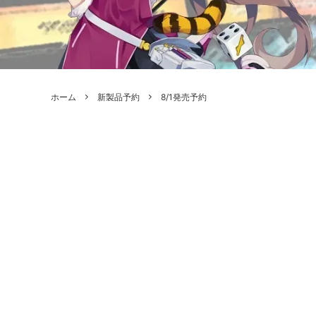
ボードゲーム
ゲームマ
エアソフトガン本体各種
escape
ボードゲーム・ホビー関係書籍
ガンプ
メッセージパッチ
RED W
ZOIDS(ゾイド)
バトルテッ
ホーム
新製品予約
8/1発売予約
ミリタリーナレッジレポーツ
PC壊
ROBOT魂
DX超合
Halo: Flashpoint
Assass
ねんどろいど
トレー
フィギュア
雑貨・
レゴ(LEGO)
限定品
カスタムパーツ
光学機
レーション・災害備蓄用品
エアガ
フィールドチケット