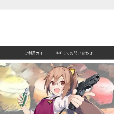
ウォーハンマー(40k/AoS)、ボードゲーム、シタデルカラーの正規
ころからインディーズまで何でも揃います！ 和歌山に実店舗あり。ゲ
セットも充実。
プラコロ
再入荷
当店の商品について
Halo: F
車買い
業務販
ウォーハンマー NECROMUNDA[ネクロ
2/14発売予約
Paypal決済/銀行振り込みについて
ウォーハ
WARH
エアソ
ご利用ガイド
LINEにてお問い合わせ
ムンダ]
Horus 
て
ウォーハンマー アンダーワールド
予約品に関しての注意事項
ウォー
アシェ
Space Marine 2特集
GWS
コンバ
週刊ウ
ウォーハンマー・クエスト
コンバットパトロール/スピアヘッド
ウォーハ
バトルフ
earth™)
AOS各勢力永久呪文(エンドレススペル)
ウォーハ
GWS製ウォーハンマー関連グッツ(書籍
週刊ウ
FLOST製アイテム
MtOテ
など)
週刊ウォーハンマー
DSPIAE
ガンダムアッセンブル関連品
ボード