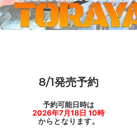
ーケット2024秋
ゲームマーケット2025秋
 from tarkov[タルコフ]
スイス迷彩 TAZ90
ラ
プラモデル
IN
グローブ特集
ク[BattleTech]
ホビー用塗料・ツール
れたのでお金が必要セール!
ファレホ トゥルーメタリック
金
GUNDAM UNIVERSE
ins Creed: Animus
ディングカード(トレカ)
キャラクターアイテム(食玩類)
キャラクター雑貨
ベイブレード
8/1発売予約
エアソフトガン
器・関連パーツ
各種マガジン
予約可能日時は
ン関連工具・メンテナンス用品
ミリタリー書籍・雑誌
2026年7月18日 10時
からとなります。