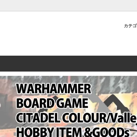
プレミアムショップTORAYAMA。通販・オンラインショップです！ ウ
ームマーケット新作や週刊ウォーハンマー関連、サバゲー装備(実物)も
カテ
lashpoint
替えセール!
売・卸販売について
ウォーハンマー 40000
LINE登録者限定セール
営業日・営業時間について
ンマー ホルスヘレシー[The
AMMER(ウォーハンマー)
フトガンの修理、カスタムについ
ウォーハンマー ホルスヘレシー
ウォーハンマー40,000：ア
トラパレ2023SUMMER
Heresy]
ンズ・インペリアリス
[Warhammer 40,000: Arma
11版
ハンマー ウォークライ
ット刊行 週刊ウォーハンマー
ウォーハンマー オールドワー
ウォーハンマー40000 大会 202
オンライン限定品
ットパトロールの発売日リストと
ウォーハンマーワールド製品
WAKAYAMA
ォーハンマーの発送について
ンマー ミドルアース(Middle-
ォース(40K/AOS)
シタデルカラー・シタデルブラ
勢力ダイス
テム
ンマー40000 各勢力
デスウォッチ
ォーハンマー
vallejo(ファレホ)
レイン
ミニチュア輸送用プロテクトケ
ARMORED CORE[アーマード
ゲーム・カードゲーム
カードスリーブ