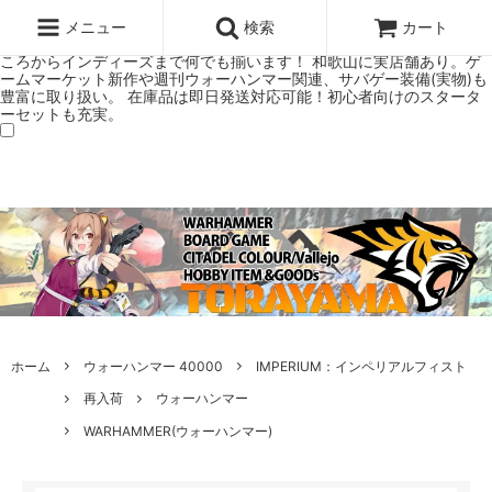
ウォーハンマー(40k/AoS)、ボードゲーム、シタデルカラーの正規プレ
ミアムショップTORAYAMA。通販・オンラインショップです！ ウォー
メニュー
検索
カート
ハンマーとボードゲームのことなら当店へ！ボードゲームもメジャーど
ころからインディーズまで何でも揃います！ 和歌山に実店舗あり。ゲ
ームマーケット新作や週刊ウォーハンマー関連、サバゲー装備(実物)も
豊富に取り扱い。 在庫品は即日発送対応可能！初心者向けのスタータ
ーセットも充実。
ホーム
ウォーハンマー 40000
IMPERIUM：インペリアルフィスト
再入荷
ウォーハンマー
WARHAMMER(ウォーハンマー)