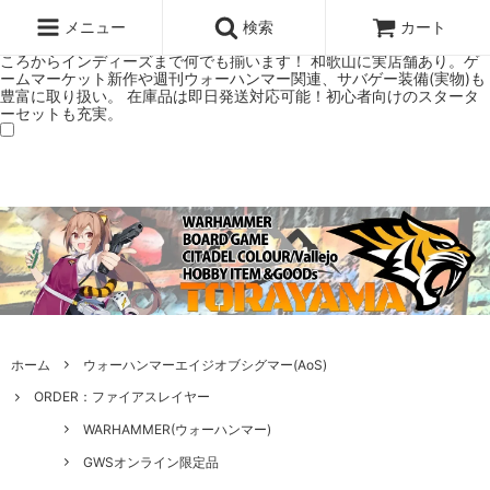
ウォーハンマー(40k/AoS)、ボードゲーム、シタデルカラーの正規プレ
ミアムショップTORAYAMA。通販・オンラインショップです！ ウォー
メニュー
検索
カート
ハンマーとボードゲームのことなら当店へ！ボードゲームもメジャーど
ころからインディーズまで何でも揃います！ 和歌山に実店舗あり。ゲ
ームマーケット新作や週刊ウォーハンマー関連、サバゲー装備(実物)も
豊富に取り扱い。 在庫品は即日発送対応可能！初心者向けのスタータ
ーセットも充実。
ホーム
ウォーハンマーエイジオブシグマー(AoS)
ORDER：ファイアスレイヤー
WARHAMMER(ウォーハンマー)
GWSオンライン限定品