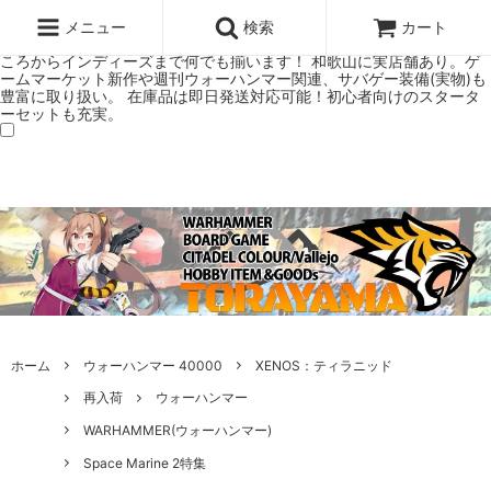
ウォーハンマー(40k/AoS)、ボードゲーム、シタデルカラーの正規プレ
ミアムショップTORAYAMA。通販・オンラインショップです！ ウォー
メニュー
検索
カート
ハンマーとボードゲームのことなら当店へ！ボードゲームもメジャーど
ころからインディーズまで何でも揃います！ 和歌山に実店舗あり。ゲ
ームマーケット新作や週刊ウォーハンマー関連、サバゲー装備(実物)も
豊富に取り扱い。 在庫品は即日発送対応可能！初心者向けのスタータ
ーセットも充実。
ホーム
ウォーハンマー 40000
XENOS：ティラニッド
再入荷
ウォーハンマー
WARHAMMER(ウォーハンマー)
Space Marine 2特集