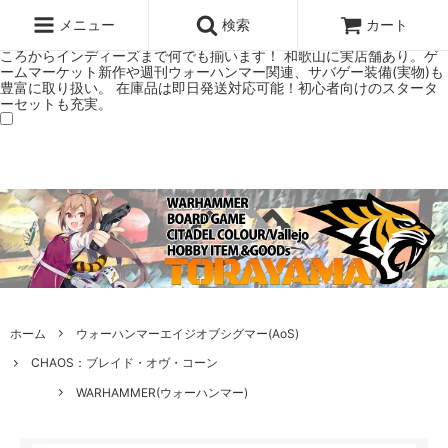
ウォーハンマー(40k/AoS)、ボードゲーム、シタデルカラーの正規プレ
ミアムショップTORAYAMA。通販・オンラインショップです！ ウォー
メニュー
検索
カート
ハンマーとボードゲームのことなら当店へ！ボードゲームもメジャーど
ころからインディーズまで何でも揃います！ 和歌山に実店舗あり。ゲ
ームマーケット新作や週刊ウォーハンマー関連、サバゲー装備(実物)も
豊富に取り扱い。 在庫品は即日発送対応可能！初心者向けのスタータ
ーセットも充実。
ホーム
ウォーハンマーエイジオブシグマー(AoS)
CHAOS：ブレイド・オヴ・コーン
WARHAMMER(ウォーハンマー)