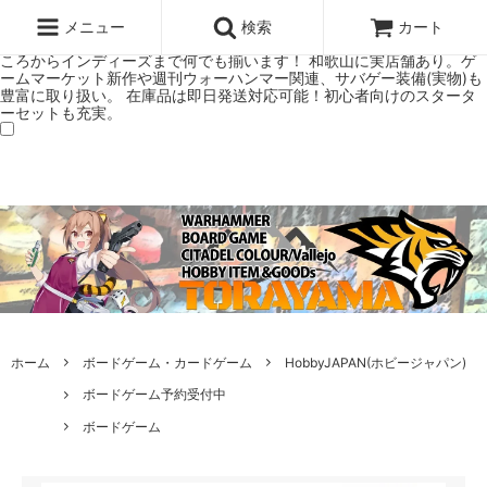
ウォーハンマー(40k/AoS)、ボードゲーム、シタデルカラーの正規プレ
ミアムショップTORAYAMA。通販・オンラインショップです！ ウォー
メニュー
検索
カート
ハンマーとボードゲームのことなら当店へ！ボードゲームもメジャーど
ころからインディーズまで何でも揃います！ 和歌山に実店舗あり。ゲ
ームマーケット新作や週刊ウォーハンマー関連、サバゲー装備(実物)も
豊富に取り扱い。 在庫品は即日発送対応可能！初心者向けのスタータ
ーセットも充実。
ホーム
ボードゲーム・カードゲーム
HobbyJAPAN(ホビージャパン)
ボードゲーム予約受付中
ボードゲーム