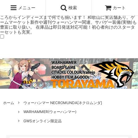
ウォーハンマー(40k/AoS)、ボードゲーム、シタデルカラーの正規プレ
ミアムショップTORAYAMA。通販・オンラインショップです！ ウォー
メニュー
検索
カート
ハンマーとボードゲームのことなら当店へ！ボードゲームもメジャーど
ころからインディーズまで何でも揃います！ 和歌山に実店舗あり。ゲ
ームマーケット新作や週刊ウォーハンマー関連、サバゲー装備(実物)も
豊富に取り扱い。 在庫品は即日発送対応可能！初心者向けのスタータ
ーセットも充実。
ホーム
ウォーハンマー NECROMUNDA[ネクロムンダ]
WARHAMMER(ウォーハンマー)
GWSオンライン限定品