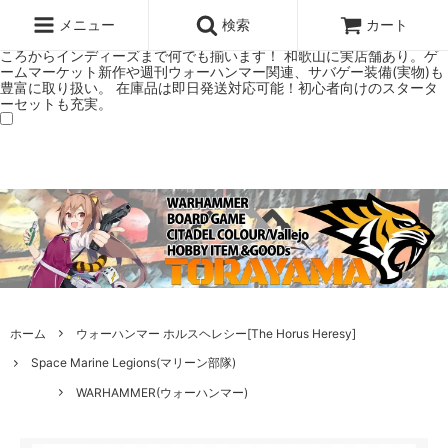
ウォーハンマー(40k/AoS)、ボードゲーム、シタデルカラーの正規プレ
ミアムショップTORAYAMA。通販・オンラインショップです！ ウォー
メニュー
検索
カート
ハンマーとボードゲームのことなら当店へ！ボードゲームもメジャーど
ころからインディーズまで何でも揃います！ 和歌山に実店舗あり。ゲ
ームマーケット新作や週刊ウォーハンマー関連、サバゲー装備(実物)も
豊富に取り扱い。 在庫品は即日発送対応可能！初心者向けのスタータ
ーセットも充実。
ホーム
ウォーハンマー ホルスヘレシー[The Horus Heresy]
Space Marine Legions(マリーン部隊)
WARHAMMER(ウォーハンマー)