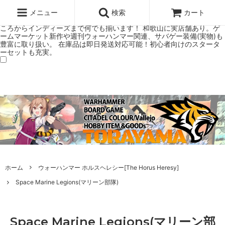
ウォーハンマー(40k/AoS)、ボードゲーム、シタデルカラーの正規プレ
ミアムショップTORAYAMA。通販・オンラインショップです！ ウォー
メニュー
検索
カート
ハンマーとボードゲームのことなら当店へ！ボードゲームもメジャーど
ころからインディーズまで何でも揃います！ 和歌山に実店舗あり。ゲ
ームマーケット新作や週刊ウォーハンマー関連、サバゲー装備(実物)も
豊富に取り扱い。 在庫品は即日発送対応可能！初心者向けのスタータ
ーセットも充実。
ホーム
ウォーハンマー ホルスヘレシー[The Horus Heresy]
Space Marine Legions(マリーン部隊)
Space Marine Legions(マリーン部