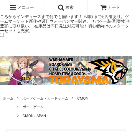
ウォーハンマー(40k/AoS)、ボードゲーム、シタデルカラーの正規プレ
ミアムショップTORAYAMA。通販・オンラインショップです！ ウォー
メニュー
検索
カート
ハンマーとボードゲームのことなら当店へ！ボードゲームもメジャーど
ころからインディーズまで何でも揃います！ 和歌山に実店舗あり。ゲ
ームマーケット新作や週刊ウォーハンマー関連、サバゲー装備(実物)も
豊富に取り扱い。 在庫品は即日発送対応可能！初心者向けのスタータ
ーセットも充実。
ホーム
ボードゲーム・カードゲーム
CMON
ボードゲーム
CMON JAPAN