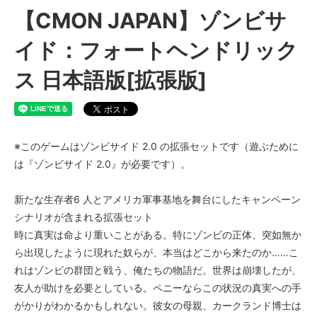
【CMON JAPAN】ゾンビサ
イド：フォートヘンドリック
ス 日本語版[拡張版]
※このゲームはゾンビサイド 2.0 の拡張セットです（遊ぶために
は『ゾンビサイド 2.0』が必要です）。
新たな生存者6 人とアメリカ軍事基地を舞台にしたキャンペーン
シナリオが含まれる拡張セット
時に真実は命より重いことがある。特にゾンビの正体、突如無か
ら出現したように現れた奴らが、本当はどこから来たのか……こ
れはゾンビの群団と戦う、俺たちの物語だ。世界は崩壊したが、
友人が助けを必要としている。ペニーならこの状況の真実への手
がかりがわかるかもしれない。彼女の母親、カークランド博士は