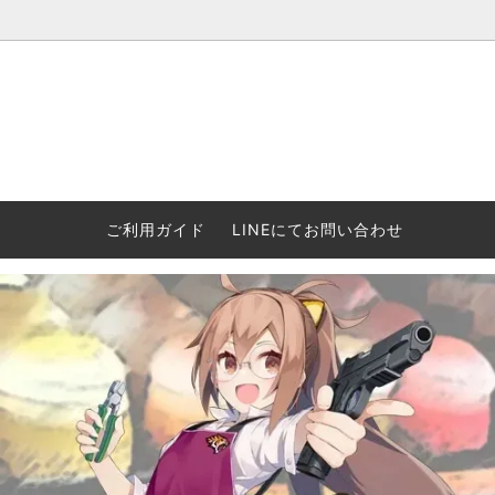
ウォーハンマー(40k/AoS)、ボードゲーム、シタデルカラーの正規
ころからインディーズまで何でも揃います！ 和歌山に実店舗あり。ゲ
セットも充実。
プラコロ
再入荷
当店の商品について
Halo: F
車買い
業務販
ウォーハンマー NECROMUNDA[ネクロ
2/14発売予約
Paypal決済/銀行振り込みについて
ウォーハ
WARH
エアソ
ご利用ガイド
LINEにてお問い合わせ
ムンダ]
Horus 
て
ウォーハンマー アンダーワールド
予約品に関しての注意事項
ウォー
アシェ
Space Marine 2特集
GWS
コンバ
週刊ウ
ウォーハンマー・クエスト
コンバットパトロール/スピアヘッド
ウォーハ
バトルフ
earth™)
AOS各勢力永久呪文(エンドレススペル)
ウォーハ
GWS製ウォーハンマー関連グッツ(書籍
週刊ウ
FLOST製アイテム
MtOテ
など)
週刊ウォーハンマー
DSPIAE
ガンダムアッセンブル関連品
ボード