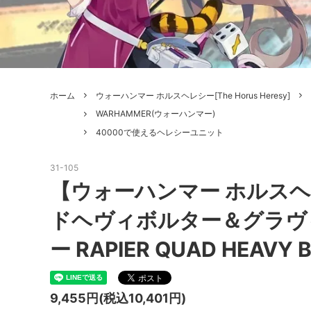
ボードゲーム
ゲームマ
エアソフトガン本体各種
escape
ボードゲーム・ホビー関係書籍
ガンプ
メッセージパッチ
RED W
ZOIDS(ゾイド)
バトルテッ
ホーム
ウォーハンマー ホルスヘレシー[The Horus Heresy]
ミリタリーナレッジレポーツ
PC壊
ROBOT魂
DX超合
WARHAMMER(ウォーハンマー)
40000で使えるヘレシーユニット
Halo: Flashpoint
Assass
ねんどろいど
トレー
フィギュア
雑貨・
31-105
【ウォーハンマー ホルス
レゴ(LEGO)
限定品
ドヘヴィボルター＆グラヴ
カスタムパーツ
光学機
ー RAPIER QUAD HEAVY B
レーション・災害備蓄用品
エアガ
フィールドチケット
9,455円(税込10,401円)