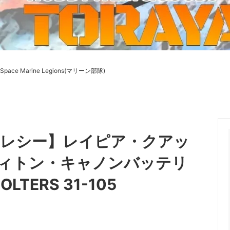
ーケット2024秋
ゲームマーケット2025秋
 from tarkov[タルコフ]
スイス迷彩 TAZ90
ラ
プラモデル
IN
グローブ特集
ク[BattleTech]
ホビー用塗料・ツール
Space Marine Legions(マリーン部隊)
れたのでお金が必要セール!
ファレホ トゥルーメタリック
金
GUNDAM UNIVERSE
ins Creed: Animus
ディングカード(トレカ)
キャラクターアイテム(食玩類)
キャラクター雑貨
ベイブレード
ヘレシー】レイピア・クアッ
エアソフトガン
ィトン・キャノンバッテリ
器・関連パーツ
各種マガジン
OLTERS 31-105
ン関連工具・メンテナンス用品
ミリタリー書籍・雑誌