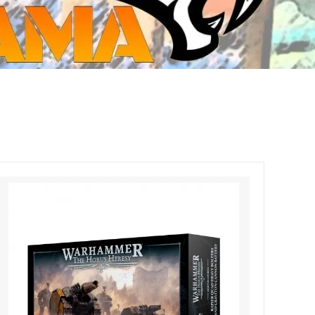
ジ・ダイストレイ・GWS以外のダイス
CMON JAPAN
など)
世界の童話シリーズ
JOYTOY(ジョイトイ)
SFA製高性能Lipoバッテリー
モンスターハンター
メタル
ミニチュア用ベース
超合金魂
ぬいぐるみ
シルバニアファミリー
装備品
バッテリー
その他アイテム・ワッペン類