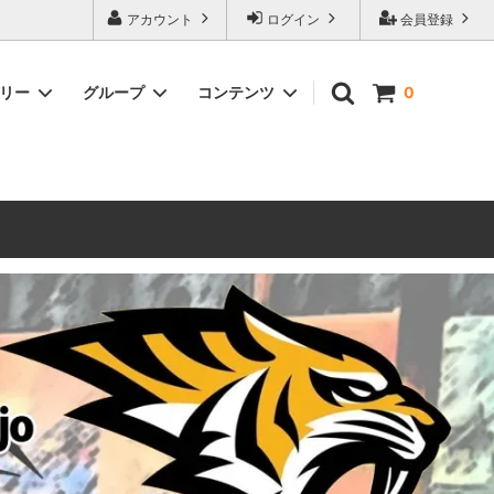
ォーハンマーとボードゲームのことなら当店へ！ボードゲームもメジャーど
アカウント
ログイン
会員登録
豊富に取り扱い。 在庫品は即日発送対応可能！初心者向けのスターター
ゴリー
グループ
コンテンツ
0
ウォーハンマー キルチーム
新製品予約
メール不着トラブルについて
 レギオ
ルマゲドン
ウォーハンマーエイジオブシグマー
ウォーハンマー ルールブック
ウォーハンマー40000ゲーム大会
geddon]
(AoS)
2025
ルド
6 in
ウォーハンマー ブラッドボウル[Blood
Bowl]
テレイン（ウォーハンマー情景モデル）
ンドアイ
WARHAMME BLACK LIBRARY(ウォー
40000で使えるヘレシーユニット
ハンマーブラックライブラリー)
English
Two Thin Coats
ース
シタデルカラーセット販売
コア]
ボードゲーム予約受付中
ボードゲームグッツ(コンバットゲー