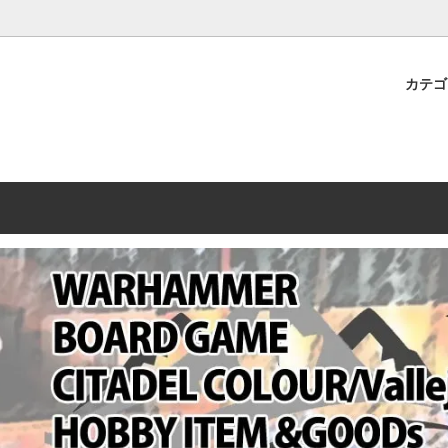
プレミアムショップTORAYAMA。通販・オンラインショップです！ ウ
ームマーケット新作や週刊ウォーハンマー関連、サバゲー装備(実物)も
カテ
lashpoint
替えセール!
売・卸販売について
ウォーハンマー 40000
LINE登録者限定セール
営業日・営業時間について
ンマー ホルスヘレシー[The
AMMER(ウォーハンマー)
フトガンの修理、カスタムについ
ウォーハンマー ホルスヘレシー
ウォーハンマー40,000：ア
トラパレ2023SUMMER
Heresy]
ンズ・インペリアリス
[Warhammer 40,000: Arma
11版
ハンマー ウォークライ
ット刊行 週刊ウォーハンマー
ウォーハンマー オールドワー
ウォーハンマー40000 大会 202
オンライン限定品
ットパトロールの発売日リストと
ウォーハンマーワールド製品
WAKAYAMA
ォーハンマーの発送について
ンマー ミドルアース(Middle-
ォース(40K/AOS)
シタデルカラー・シタデルブラ
勢力ダイス
テム
ンマー40000 各勢力
デスウォッチ
ォーハンマー
vallejo(ファレホ)
レイン
ミニチュア輸送用プロテクトケ
ARMORED CORE[アーマード
ゲーム・カードゲーム
カードスリーブ