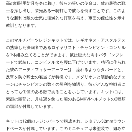
高の戦闘用防具を身に着け、彼らの誓いの使命は、敵の最強の戦
士を探し出し、栄光ある一騎打ちで彼らを倒すことです。このよ
うな勝利は敵の士気に壊滅的な打撃を与え、軍団の優位性を示す
教訓となります。
このマルチパーツレジンキットでは、レギオネス・アスタルテス
の熟練した決闘者であるロイヤリスト・チャンピオン・コンサル
を1体組み立てることができます。彼は巨大な両手パラゴンブレ
ードで武装し、コンビメルタを腰に下げています。精巧に作られ
た彼のアーティフィサーアーマーは、流れるようなタバードと、
反撃を防ぐ騎士の喉当てが特徴です。メダリオンと装飾的なチェ
ーンはチャンピオンの数々の勝利を物語り、彼がどんな挑戦者に
とっても価値のある敵であることを示しています。キットには、
素顔の頭部と、月桂冠を飾った嘴のあるMKVIヘルメットの2種類
の頭部が付属しています。
キットは12個のレジンパーツで構成され、シタデル32mmラウン
ドベースが付属しています。このミニチュアは未塗装で、組み立