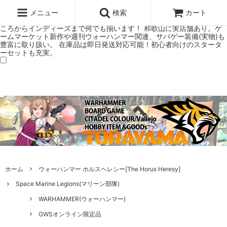
ウォーハンマー(40k/AoS)、ボードゲーム、シタデルカラーの正規プレ
ミアムショップTORAYAMA。通販・オンラインショップです！ ウォー
メニュー
検索
カート
ハンマーとボードゲームのことなら当店へ！ボードゲームもメジャーど
ころからインディーズまで何でも揃います！ 和歌山に実店舗あり。ゲ
ームマーケット新作や週刊ウォーハンマー関連、サバゲー装備(実物)も
豊富に取り扱い。 在庫品は即日発送対応可能！初心者向けのスタータ
ーセットも充実。
ホーム
ウォーハンマー ホルスヘレシー[The Horus Heresy]
Space Marine Legions(マリーン部隊)
WARHAMMER(ウォーハンマー)
GWSオンライン限定品