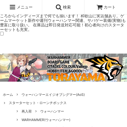
ウォーハンマー(40k/AoS)、ボードゲーム、シタデルカラーの正規プレ
ミアムショップTORAYAMA。通販・オンラインショップです！ ウォー
メニュー
検索
カート
ハンマーとボードゲームのことなら当店へ！ボードゲームもメジャーど
ころからインディーズまで何でも揃います！ 和歌山に実店舗あり。ゲ
ームマーケット新作や週刊ウォーハンマー関連、サバゲー装備(実物)も
豊富に取り扱い。 在庫品は即日発送対応可能！初心者向けのスタータ
ーセットも充実。
ホーム
ウォーハンマーエイジオブシグマー(AoS)
スターターセット・ローンチボックス
再入荷
ウォーハンマー
WARHAMMER(ウォーハンマー)