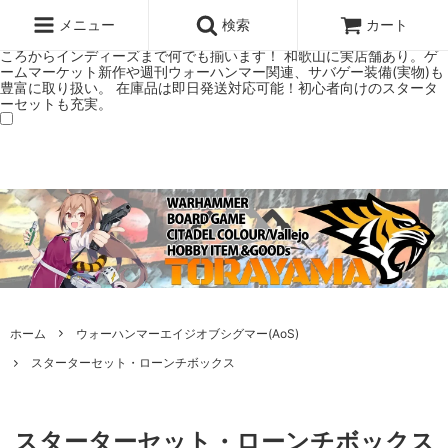
ウォーハンマー(40k/AoS)、ボードゲーム、シタデルカラーの正規プレ
ミアムショップTORAYAMA。通販・オンラインショップです！ ウォー
メニュー
検索
カート
ハンマーとボードゲームのことなら当店へ！ボードゲームもメジャーど
ころからインディーズまで何でも揃います！ 和歌山に実店舗あり。ゲ
ームマーケット新作や週刊ウォーハンマー関連、サバゲー装備(実物)も
豊富に取り扱い。 在庫品は即日発送対応可能！初心者向けのスタータ
ーセットも充実。
ホーム
ウォーハンマーエイジオブシグマー(AoS)
スターターセット・ローンチボックス
スターターセット・ローンチボックス