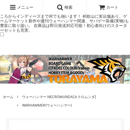
ウォーハンマー(40k/AoS)、ボードゲーム、シタデルカラーの正規プレ
ミアムショップTORAYAMA。通販・オンラインショップです！ ウォー
メニュー
検索
カート
ハンマーとボードゲームのことなら当店へ！ボードゲームもメジャーど
ころからインディーズまで何でも揃います！ 和歌山に実店舗あり。ゲ
ームマーケット新作や週刊ウォーハンマー関連、サバゲー装備(実物)も
豊富に取り扱い。 在庫品は即日発送対応可能！初心者向けのスタータ
ーセットも充実。
ホーム
ウォーハンマー NECROMUNDA[ネクロムンダ]
WARHAMMER(ウォーハンマー)