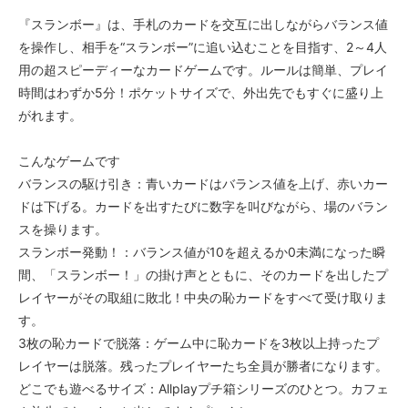
『スランボー』は、手札のカードを交互に出しながらバランス値
を操作し、相手を“スランボー”に追い込むことを目指す、2～4人
用の超スピーディーなカードゲームです。ルールは簡単、プレイ
時間はわずか5分！ポケットサイズで、外出先でもすぐに盛り上
がれます。
こんなゲームです
バランスの駆け引き：青いカードはバランス値を上げ、赤いカー
ドは下げる。カードを出すたびに数字を叫びながら、場のバラン
スを操ります。
スランボー発動！：バランス値が10を超えるか0未満になった瞬
間、「スランボー！」の掛け声とともに、そのカードを出したプ
レイヤーがその取組に敗北！中央の恥カードをすべて受け取りま
す。
3枚の恥カードで脱落：ゲーム中に恥カードを3枚以上持ったプ
レイヤーは脱落。残ったプレイヤーたち全員が勝者になります。
どこでも遊べるサイズ：Allplayプチ箱シリーズのひとつ。カフェ