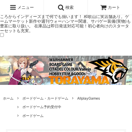
ウォーハンマー(40k/AoS)、ボードゲーム、シタデルカラーの正規プレ
ミアムショップTORAYAMA。通販・オンラインショップです！ ウォー
メニュー
検索
カート
ハンマーとボードゲームのことなら当店へ！ボードゲームもメジャーど
ころからインディーズまで何でも揃います！ 和歌山に実店舗あり。ゲ
ームマーケット新作や週刊ウォーハンマー関連、サバゲー装備(実物)も
豊富に取り扱い。 在庫品は即日発送対応可能！初心者向けのスタータ
ーセットも充実。
ホーム
ボードゲーム・カードゲーム
AllplayGames
ボードゲーム予約受付中
ボードゲーム