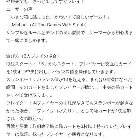
や旅先でも、さっと出してすぐプレイ！
ユーザーの声
「小さな箱に詰まった、かわいくて楽しいゲーム！」
― Michael（All The Games With Steph）
シンプルなルールとテンポの良い展開で、ゲーマーから初心者ま
で一緒に楽しめます。
遊び方（2人プレイの場合）
取組スタート：「5」からスタート。プレイヤーは交互にカード
を1枚ずつ中央に出し、バランス値を操作していきます。
スランボー！：バランス値が10を超える、または0未満になった
瞬間、そのカードを出したプレイヤーが敗北し、中央の恥カード
をすべて受け取ります。
ブレイク！：両プレイヤーの手札が尽きてもスランボーが起きな
かった場合、「ブレイク（水入り）」として恥カードが1枚追加
され、次の取組へ。
再戦と勝敗：取組終了時に恥カードを3枚以上持っていたプレイ
ヤーは脱落。残ったプレイヤーが勝者となります。