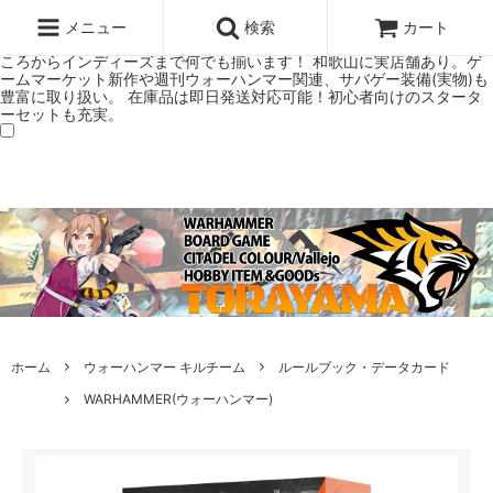
ウォーハンマー(40k/AoS)、ボードゲーム、シタデルカラーの正規プレ
ミアムショップTORAYAMA。通販・オンラインショップです！ ウォー
メニュー
検索
カート
ハンマーとボードゲームのことなら当店へ！ボードゲームもメジャーど
ころからインディーズまで何でも揃います！ 和歌山に実店舗あり。ゲ
ームマーケット新作や週刊ウォーハンマー関連、サバゲー装備(実物)も
豊富に取り扱い。 在庫品は即日発送対応可能！初心者向けのスタータ
ーセットも充実。
ホーム
ウォーハンマー キルチーム
ルールブック・データカード
WARHAMMER(ウォーハンマー)