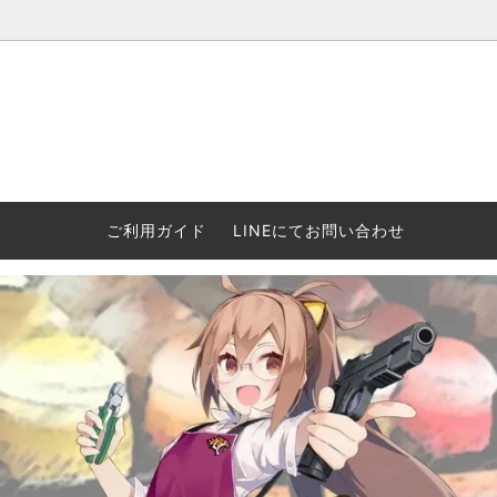
ウォーハンマー(40k/AoS)、ボードゲーム、シタデルカラーの正規
ころからインディーズまで何でも揃います！ 和歌山に実店舗あり。ゲ
セットも充実。
プラコロ
再入荷
当店の商品について
Halo: F
車買い
業務販
ウォーハンマー NECROMUNDA[ネクロ
2/14発売予約
Paypal決済/銀行振り込みについて
ウォーハ
WARH
エアソ
ご利用ガイド
LINEにてお問い合わせ
ムンダ]
Horus 
て
ウォーハンマー アンダーワールド
予約品に関しての注意事項
ウォー
アシェ
Space Marine 2特集
GWS
コンバ
週刊ウ
ウォーハンマー・クエスト
コンバットパトロール/スピアヘッド
ウォーハ
バトルフ
earth™)
AOS各勢力永久呪文(エンドレススペル)
ウォーハ
GWS製ウォーハンマー関連グッツ(書籍
週刊ウ
FLOST製アイテム
MtOテ
など)
週刊ウォーハンマー
DSPIAE
ガンダムアッセンブル関連品
ボード