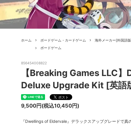
ボードゲーム
ゲームマ
エアソフトガン本体各種
escape
ボードゲーム・ホビー関係書籍
ガンプ
メッセージパッチ
RED W
ZOIDS(ゾイド)
バトルテッ
ホーム
ボードゲーム・カードゲーム
海外メーカー[外国語版
ミリタリーナレッジレポーツ
PC壊
ROBOT魂
DX超合
ボードゲーム
Halo: Flashpoint
Assass
ねんどろいど
トレー
856454008822
フィギュア
雑貨・
【Breaking Games LLC】Dw
レゴ(LEGO)
限定品
Deluxe Upgrade Kit [英語
カスタムパーツ
光学機
9,500円(税込10,450円)
レーション・災害備蓄用品
エアガ
フィールドチケット
『Dwellings of Eldervale』デラックスアップグレード