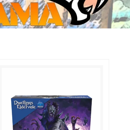
ジ・ダイストレイ・GWS以外のダイス
CMON JAPAN
など)
世界の童話シリーズ
JOYTOY(ジョイトイ)
SFA製高性能Lipoバッテリー
モンスターハンター
メタル
ミニチュア用ベース
超合金魂
ぬいぐるみ
シルバニアファミリー
装備品
バッテリー
その他アイテム・ワッペン類