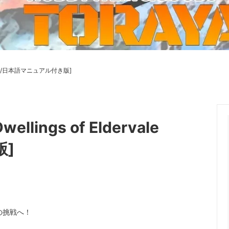
ーケット2024秋
ゲームマーケット2025秋
 from tarkov[タルコフ]
スイス迷彩 TAZ90
ラ
プラモデル
IN
グローブ特集
ク[BattleTech]
ホビー用塗料・ツール
/日本語マニュアル付き版]
れたのでお金が必要セール!
ファレホ トゥルーメタリック
金
GUNDAM UNIVERSE
ins Creed: Animus
ディングカード(トレカ)
キャラクターアイテム(食玩類)
キャラクター雑貨
ベイブレード
ellings of Eldervale
エアソフトガン
版]
器・関連パーツ
各種マガジン
ン関連工具・メンテナンス用品
ミリタリー書籍・雑誌
で真の挑戦へ！