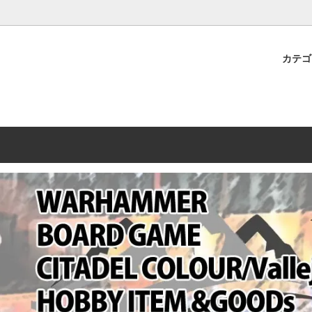
プレミアムショップTORAYAMA。通販・オンラインショップです！ ウ
ームマーケット新作や週刊ウォーハンマー関連、サバゲー装備(実物)も
カテ
lashpoint
替えセール!
売・卸販売について
ウォーハンマー 40000
LINE登録者限定セール
営業日・営業時間について
ンマー ホルスヘレシー[The
AMMER(ウォーハンマー)
フトガンの修理、カスタムについ
ウォーハンマー ホルスヘレシー
ウォーハンマー40,000：ア
トラパレ2023SUMMER
Heresy]
ンズ・インペリアリス
[Warhammer 40,000: Arma
11版
ハンマー ウォークライ
ット刊行 週刊ウォーハンマー
ウォーハンマー オールドワー
ウォーハンマー40000 大会 202
オンライン限定品
ットパトロールの発売日リストと
ウォーハンマーワールド製品
WAKAYAMA
ォーハンマーの発送について
ンマー ミドルアース(Middle-
ォース(40K/AOS)
シタデルカラー・シタデルブラ
勢力ダイス
テム
ンマー40000 各勢力
デスウォッチ
ォーハンマー
vallejo(ファレホ)
レイン
ミニチュア輸送用プロテクトケ
ARMORED CORE[アーマード
ゲーム・カードゲーム
カードスリーブ