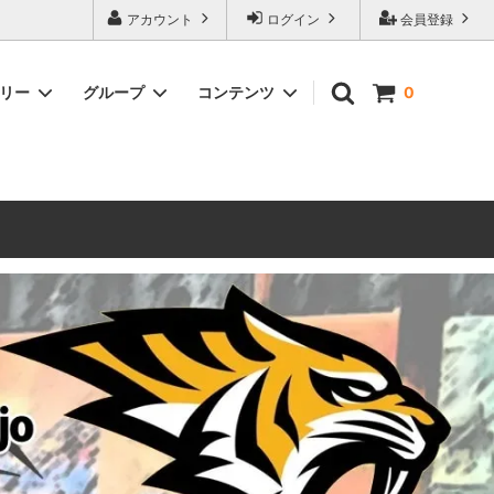
ォーハンマーとボードゲームのことなら当店へ！ボードゲームもメジャーど
アカウント
ログイン
会員登録
豊富に取り扱い。 在庫品は即日発送対応可能！初心者向けのスターター
ゴリー
グループ
コンテンツ
0
ウォーハンマー キルチーム
新製品予約
メール不着トラブルについて
 レギオ
ルマゲドン
ウォーハンマーエイジオブシグマー
ウォーハンマー ルールブック
ウォーハンマー40000ゲーム大会
geddon]
(AoS)
2025
ルド
6 in
ウォーハンマー ブラッドボウル[Blood
Bowl]
テレイン（ウォーハンマー情景モデル）
ンドアイ
WARHAMME BLACK LIBRARY(ウォー
40000で使えるヘレシーユニット
ハンマーブラックライブラリー)
English
Two Thin Coats
ース
シタデルカラーセット販売
コア]
ボードゲーム予約受付中
ボードゲームグッツ(コンバットゲー