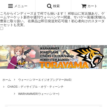
ウォーハンマー(40k/AoS)、ボードゲーム、シタデルカラーの正規プレ
ミアムショップTORAYAMA。通販・オンラインショップです！ ウォー
メニュー
検索
カート
ハンマーとボードゲームのことなら当店へ！ボードゲームもメジャーど
ころからインディーズまで何でも揃います！ 和歌山に実店舗あり。ゲ
ームマーケット新作や週刊ウォーハンマー関連、サバゲー装備(実物)も
豊富に取り扱い。 在庫品は即日発送対応可能！初心者向けのスタータ
ーセットも充実。
ホーム
ウォーハンマーエイジオブシグマー(AoS)
CHAOS：ディサイプル・オヴ・ティーンチ
WARHAMMER(ウォーハンマー)