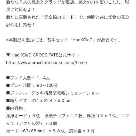
新たな２人の魔女とクラッドが追加。魔女の力を使いこなし、戦
局に対応せよ！
新たに実装された「完全協力モード」で、仲間と共に怪物の完全
討伐を目指せ！
※本製品を遊ぶには、基本セット『HacKClaD』が必要です。
▼ HacKClaD CROSS FATE公式サイト
https://www.crossfate.hackclad.jp/home
■プレイ人数： 1～4人
■プレイ時間： 90～120分
■ジャンル：デッキ構築型戦略シミュレーション
■箱サイズ：31.1 x 22.4 x 5.0 cm
■内容物：
厚紙ボードｘ３枚、厚紙チップｘ１２枚、厚紙コマｘ７個、コマ
立て（アクリル製）ｘ６個
カード（63x88mm）ｘ５８枚、説明書ｘ１冊