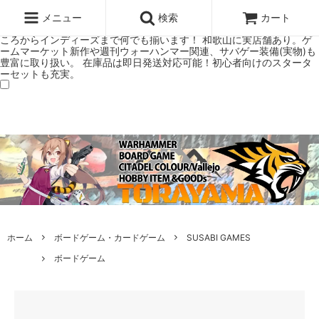
ウォーハンマー(40k/AoS)、ボードゲーム、シタデルカラーの正規プレ
ミアムショップTORAYAMA。通販・オンラインショップです！ ウォー
メニュー
検索
カート
ハンマーとボードゲームのことなら当店へ！ボードゲームもメジャーど
ころからインディーズまで何でも揃います！ 和歌山に実店舗あり。ゲ
ームマーケット新作や週刊ウォーハンマー関連、サバゲー装備(実物)も
豊富に取り扱い。 在庫品は即日発送対応可能！初心者向けのスタータ
ーセットも充実。
ホーム
ボードゲーム・カードゲーム
SUSABI GAMES
ボードゲーム